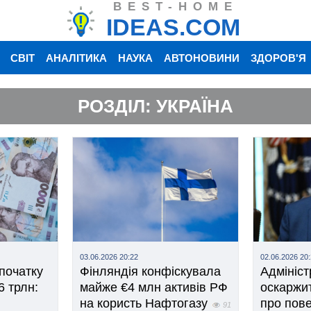
BEST-HOME
IDEAS.COM
СВІТ
АНАЛІТИКА
НАУКА
АВТОНОВИНИ
ЗДОРОВ'Я
РОЗДІЛ: УКРАЇНА
03.06.2026 20:22
02.06.2026 20
початку
Фінляндія конфіскувала
Адмініст
6 трлн:
майже €4 млн активів РФ
оскаржит
на користь Нафтогазу
про пов
91