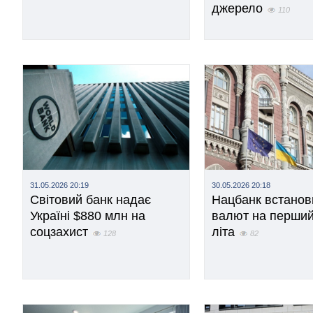
джерело
110
31.05.2026 20:19
30.05.2026 20:18
Світовий банк надає
Нацбанк встанов
Україні $880 млн на
валют на перший
соцзахист
літа
128
82