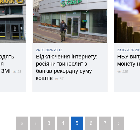
24.05.2026 20:12
23.05.2026 20:
одять
Відключення інтернету:
НБУ вип
ня
росіяни “винесли” з
монету 
 ЗМІ
банків рекордну суму
91
135
коштів
87
«
‹
3
4
5
6
7
›