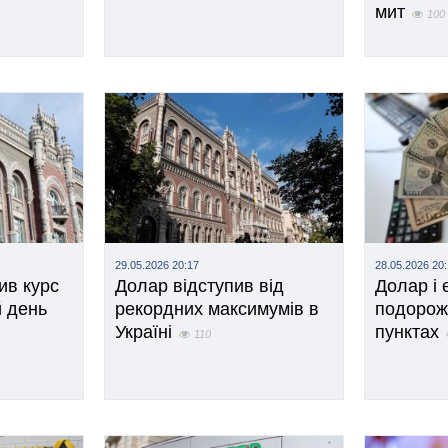
мит
100
29.05.2026 20:17
28.05.2026 20
ив курс
Долар відступив від
Долар і 
 день
рекордних максимумів в
подорож
Україні
пунктах
110