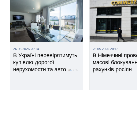
26.05.2026 20:14
25.05.2026 20:13
В Україні перевірятимуть
В Німеччині пров
купівлю дорогої
масові блокуван
нерухомости та авто
рахунків росіян –
132