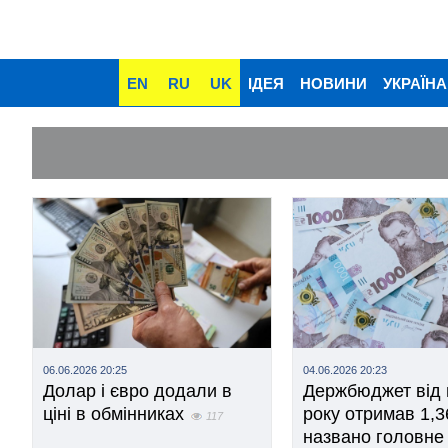
EN
RU
UK
ІДЕЯ
НОВИНИ
УКРАЇНА
06.06.2026 20:25
04.06.2026 20:23
Долар і євро додали в
Держбюджет від 
ціні в обмінниках
року отримав 1,3
117
названо головне