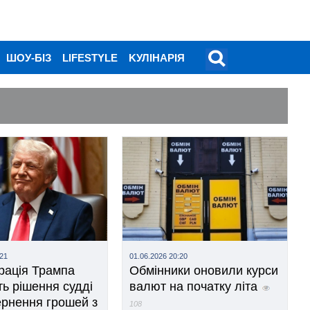
ШОУ-БІЗ
LIFESTYLE
KУЛІНАРІЯ
:21
01.06.2026 20:20
рація Трампа
Обмінники оновили курси
ь рішення судді
валют на початку літа
ернення грошей з
108