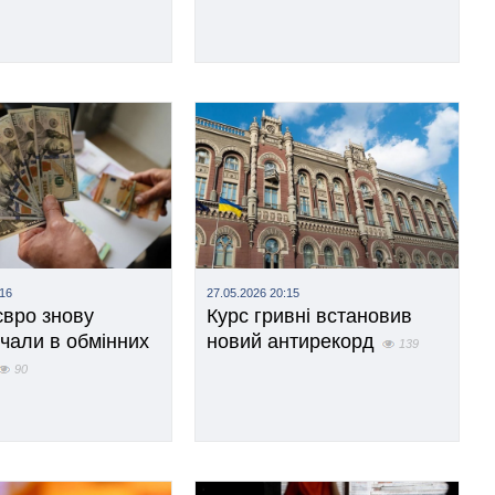
:16
27.05.2026 20:15
євро знову
Курс гривні встановив
чали в обмінних
новий антирекорд
139
90