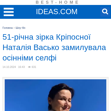
BEST-HOME
IDEAS.COM
Головна
>
Шоу-біз
51-річна зірка Кріпосної
Наталія Васько замилувала
осінніми селфі
14.10.2024 16:43
631