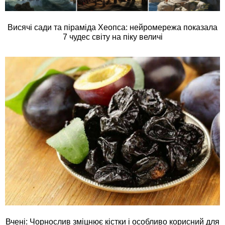
Висячі сади та піраміда Хеопса: нейромережа показала
7 чудес світу на піку величі
Вчені: Чорнослив зміцнює кістки і особливо корисний для