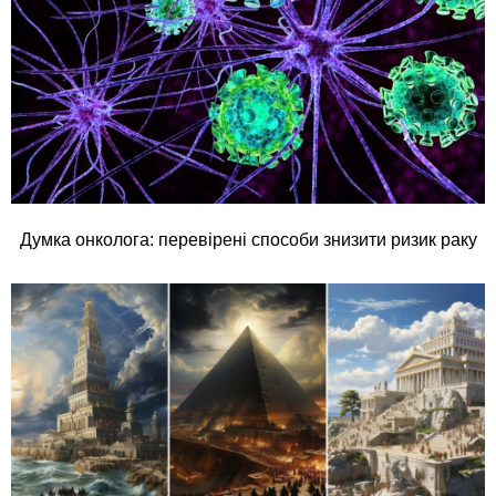
Думка онколога: перевірені способи знизити ризик раку