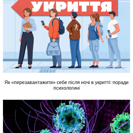
Як «перезавантажити» себе після ночі в укритті: поради
психологині