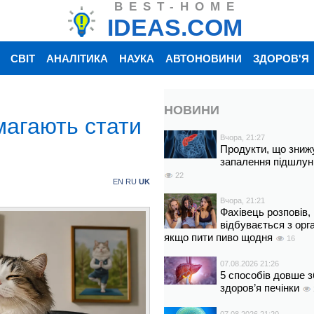
BEST-HOME
IDEAS.COM
СВІТ
АНАЛІТИКА
НАУКА
АВТОНОВИНИ
ЗДОРОВ'Я
НОВИНИ
магають стати
Вчора, 21:27
і
Продукти, що зниж
запалення підшлун
22
EN
RU
UK
Вчора, 21:21
Фахівець розповів,
відбувається з орг
якщо пити пиво щодня
16
07.08.2026 21:26
5 способів довше з
здоров’я печінки