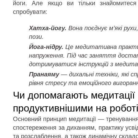
йоги. Але якщо ви тільки знайомитеся
спробувати:
Хатха-йогу.
Вона поєднує м’які рух
пози.
Йога-нідру.
Це медитативна практик
напруження. Під час заняття доста
дотримуватися інструкцій з медитац
Пранаяму
— дихальні техніки, які 
рівня стресу та емоційного вигоран
Чи допомагають медитації 
продуктивнішими на робот
Основний принцип медитації — тренування
спостереження за диханням, практику усвід
та розслаблення, а також динамічну складо