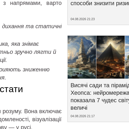
 з напрямами, варто
способи знизити ризи
04.08.2026 21:23
и, дихання та статичні
а, яка знімає
тньо зручно лягти й
ії.
сприяють зниженню
ня.
Висячі сади та пірамі
стати
Хеопса: нейромереж
і
показала 7 чудес світ
величі
 розуму. Вона включає
04.08.2026 21:17
омленості, візуалізації
ву — у русі.