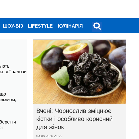
ШОУ-БІЗ
LIFESTYLE
KУЛІНАРІЯ
ують
кової залози
 що
анізмом,
Вчені: Чорнослив зміцнює
кістки і особливо корисний
берегти
для жінок
24
03.08.2026 21:22