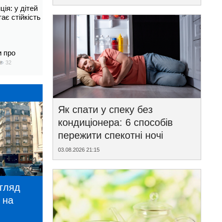
ія: у дітей
тає стійкість
и про
32
Як спати у спеку без
кондиціонера: 6 способів
пережити спекотні ночі
03.08.2026 21:15
игляд
 на