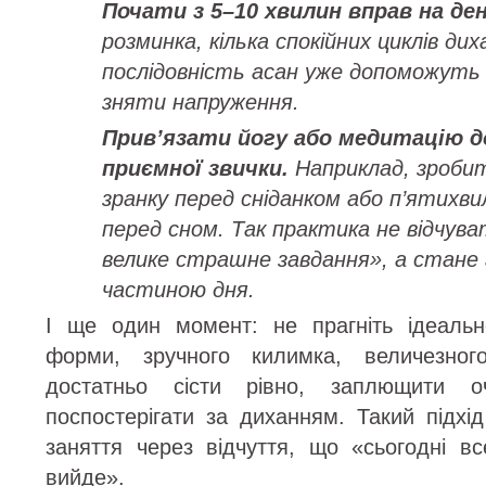
Почати з 5–10 хвилин вправ на ден
розминка, кілька спокійних циклів ди
послідовність асан уже допоможуть
зняти напруження.
Прив’язати йогу або медитацію д
приємної звички.
Наприклад, зробит
зранку перед сніданком або п’ятихв
перед сном. Так практика не відчув
велике страшне завдання», а стане
частиною дня.
І ще один момент: не прагніть ідеальн
форми, зручного килимка, величезного
достатньо сісти рівно, заплющити о
поспостерігати за диханням. Такий підхі
заняття через відчуття, що «сьогодні 
вийде».