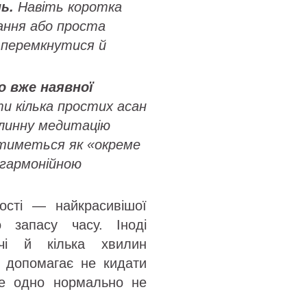
ь.
Навіть коротка
хання або проста
 перемкнутися й
о вже наявної
и кілька простих асан
илинну медитацію
атиметься як «окреме
 гармонійною
ості — найкрасивішої
 запасу часу. Іноді
чі й кілька хвилин
д допомагає не кидати
все одно нормально не