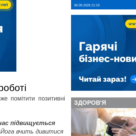
06.08.2026 21:19
роботі
же помітити позитивні
ЗДОРОВ'Я
час підвищується
Йога вчить дивитися