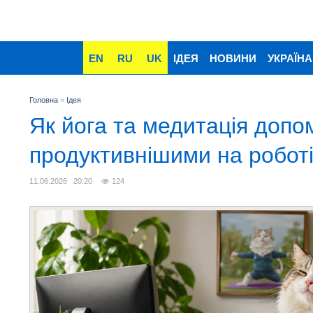
EN
RU
UK
ІДЕЯ
НОВИНИ
УКРАЇНА
Головна
>
Ідея
Як йога та медитація допо
продуктивнішими на робот
11.06.2026 20:20
124