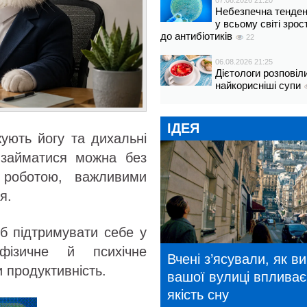
07.08.2026 21:20
Небезпечна тенденц
у всьому світі зрос
до антибіотиків
22
06.08.2026 21:25
Дієтологи розповіл
найкорисніші супи
ІДЕЯ
жують йогу та дихальні
у займатися можна без
 роботою, важливими
я.
б підтримувати себе у
ізичне й психічне
Вчені з’ясували, як в
 продуктивність.
вашої вулиці впливає
якість сну