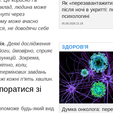
. Це корисно і в
Як «перезавантажити
иклад, людина може
після ночі в укритті: 
нуті через
психологині
ому може вчасно
05.08.2026 21:18
ся, не доводячи себе
я.
Деякі дослідження
ЗДОРОВ'Я
оги, ймовірно, сприяє
ункцій. Зокрема,
ітно, коли,
 термінових завдань
ежі кожні п’ять хвилин.
поратися зі
допоможе будь-який вид
Думка онколога: пере