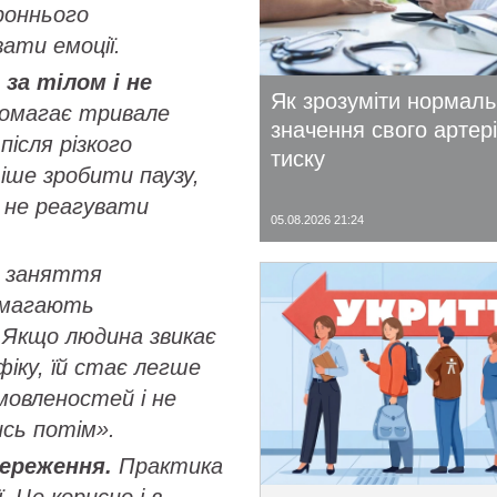
ороннього
ати емоції.
за тілом і не
Як зрозуміти нормал
омагає тривале
значення свого артер
після різкого
тиску
іше зробити паузу,
а не реагувати
05.08.2026 21:24
і заняття
омагають
 Якщо людина звикає
іку, їй стає легше
овленостей і не
ись потім».
ереження.
Практика