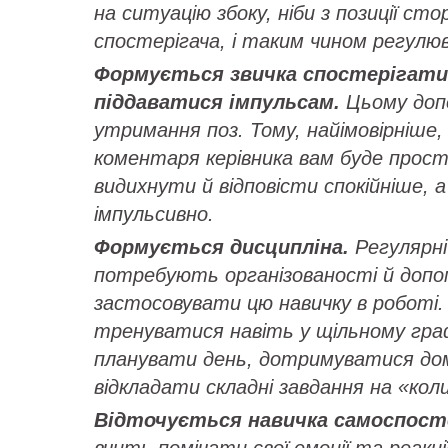
на ситуацію збоку, ніби з позиції ст
спостерігача, і таким чином регулюв
Формується звичка спостерігати 
піддаватися імпульсам.
Цьому доп
утримання поз. Тому, найімовірніше, 
коментаря керівника вам буде прост
видихнути й відповісти спокійніше, 
імпульсивно.
Формується дисципліна.
Регулярн
потребують організованості й доп
застосовувати цю навичку в роботі.
тренуватися навіть у щільному граф
планувати день, дотримуватися дом
відкладати складні завдання на «кол
Відточується навичка самоспост