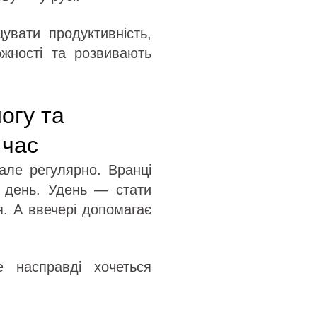
увати продуктивність,
ожності та розвивають
огу та
 час
 але регулярно. Вранці
а день. Удень — стати
. А ввечері допомагає
 насправді хочеться