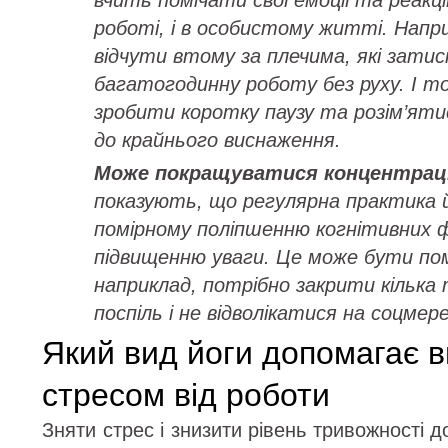
вчить помічати свої емоції та реакції
роботі, і в особистому житті. Напр
відчути втому за плечима, які затис
багатогодинну роботу без руху. І т
зробити коротку паузу та розім’яти
до крайнього виснаження.
Може покращуватися концентраці
показують, що регулярна практика й
помірному поліпшенню когнітивних ф
підвищенню уваги. Це може бути пом
наприклад, потрібно закрити кілька
поспіль і не відволікатися на соцмер
Який вид йоги допомагає в
стресом від роботи
Зняти стрес і знизити рівень тривожності 