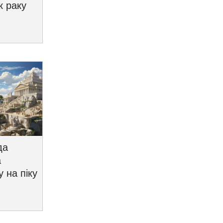
к раку
да
а
у на піку