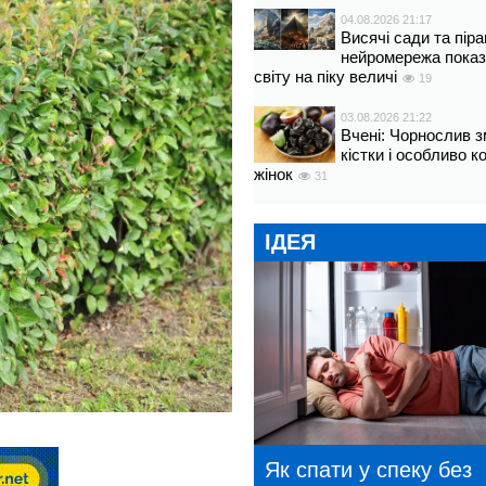
04.08.2026 21:17
Висячі сади та пір
нейромережа показ
світу на піку величі
19
03.08.2026 21:22
Вчені: Чорнослив 
кістки і особливо 
жінок
31
ІДЕЯ
Як спати у спеку без