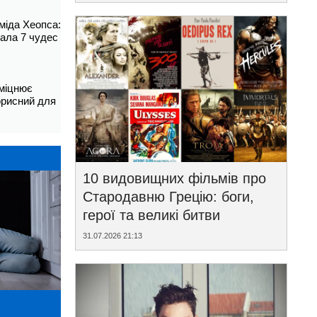
аміда Хеопса:
ала 7 чудес
зміцнює
корисний для
10 видовищних фільмів про
Стародавню Грецію: боги,
герої та великі битви
31.07.2026 21:13