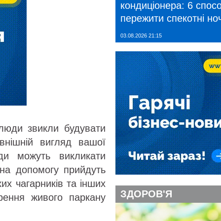
кондиціонера: 6 спосо
пережити спекотні ноч
03.08.2026 21:15
 люди звикли будувати
овнішній вигляд вашої
уди можуть викликати
 на допомогу прийдуть
их чагарників та інших
ЗДОРОВ'Я
рення живого паркану