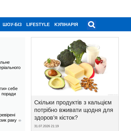
ШОУ-БІЗ
LIFESTYLE
KУЛІНАРІЯ
альне
еріального
ти» себе
і: поради
Скільки продуктів з кальцієм
потрібно вживати щодня для
ревірені
здоров’я кісток?
изик раку
31.07.2026 21:19