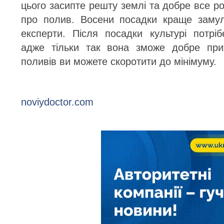
цього засипте решту землі та добре все ро
про полив. Восени посадки краще замул
експерти. Після посадки культурі потрі
адже тільки так вона зможе добре приж
поливів ви можете скоротити до мінімуму.
noviydoctor.com