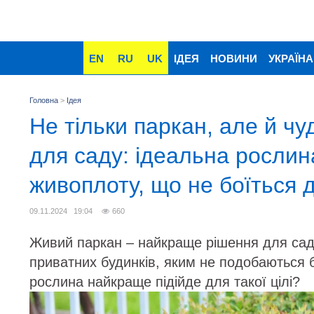
EN
RU
UK
ІДЕЯ
НОВИНИ
УКРАЇНА
Головна
>
Ідея
Не тільки паркан, але й ч
для саду: ідеальна рослин
живоплоту, що не боїться д
09.11.2024 19:04
660
Живий паркан – найкраще рішення для садів
приватних будинків, яким не подобаються б
рослина найкраще підійде для такої цілі?