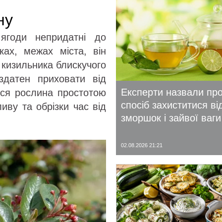
ну
ягоди непридатні до
ах, межах міста, він
 кизильника блискучого
здатен приховати від
Експерти назвали пр
ться рослина простотою
спосіб захиститися ві
иву та обрізки час від
зморшок і зайвої ваги
02.08.2026 21:21