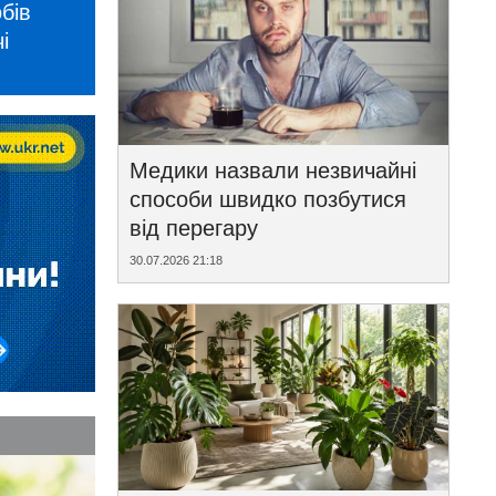
бів
і
Медики назвали незвичайні
способи швидко позбутися
від перегару
30.07.2026 21:18