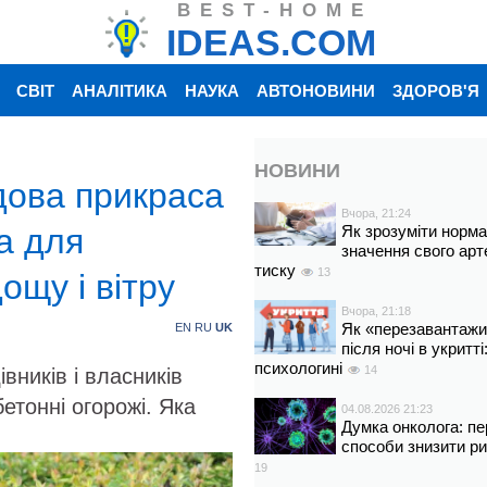
BEST-HOME
IDEAS.COM
СВІТ
АНАЛІТИКА
НАУКА
АВТОНОВИНИ
ЗДОРОВ'Я
НОВИНИ
удова прикраса
Вчора, 21:24
а для
Як зрозуміти норм
значення свого арт
тиску
13
ощу і вітру
Вчора, 21:18
Як «перезавантажи
EN
RU
UK
після ночі в укритт
психологині
14
ників і власників
етонні огорожі. Яка
04.08.2026 21:23
Думка онколога: пе
способи знизити р
19