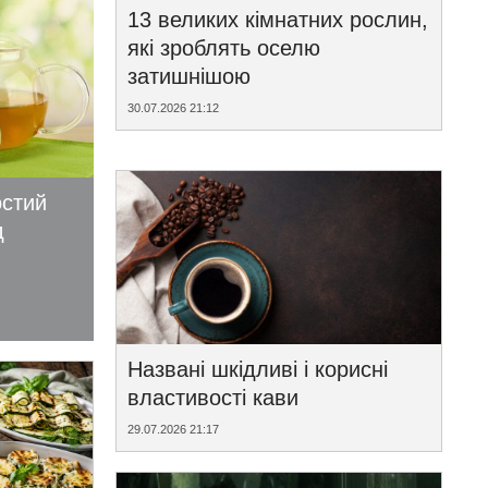
13 великих кімнатних рослин,
які зроблять оселю
затишнішою
30.07.2026 21:12
остий
д
Названі шкідливі і корисні
властивості кави
29.07.2026 21:17