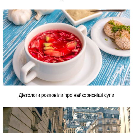
Дієтологи розповіли про найкорисніші супи