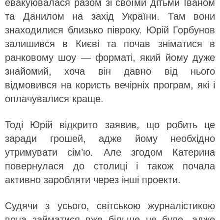
евакуювалася разом зі своїми дітьми Іваном
та Данилом на захід України. Там вони
знаходилися близько півроку. Юрій Горбунов
залишився в Києві та почав зніматися в
ранковому шоу — форматі, який йому дуже
знайомий, хоча він давно від нього
відмовився на користь вечірніх програм, які і
оплачувалися краще.
Тоді Юрій відкрито заявив, що робить це
заради грошей, адже йому необхідно
утримувати сім’ю. Але згодом Катерина
повернулася до столиці і також почала
активно заробляти через інші проекти.
Судячи з усього, світською журналістикою
вона займатися вже більше не буде, адже