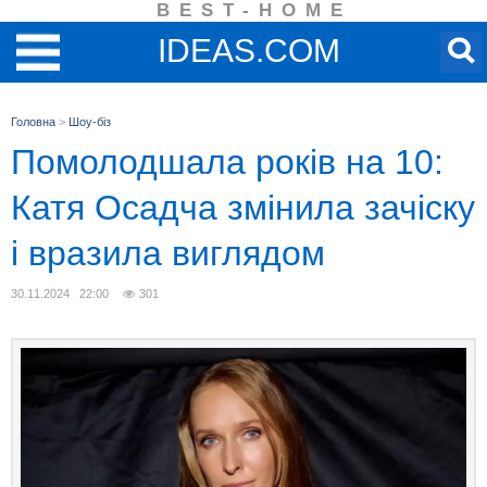
BEST-HOME
IDEAS.COM
Головна
>
Шоу-біз
Помолодшала років на 10:
Катя Осадча змінила зачіску
і вразила виглядом
30.11.2024 22:00
301