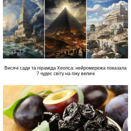
Висячі сади та піраміда Хеопса: нейромережа показала
7 чудес світу на піку величі