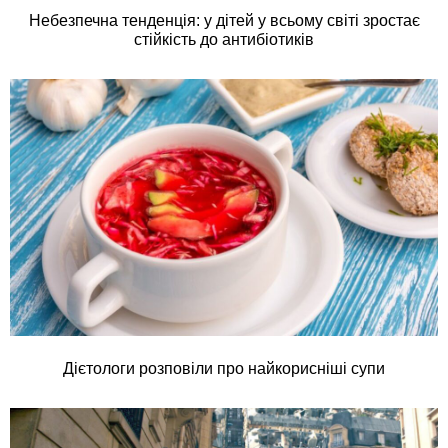
Небезпечна тенденція: у дітей у всьому світі зростає
стійкість до антибіотиків
Дієтологи розповіли про найкорисніші супи