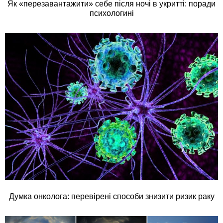
Як «перезавантажити» себе після ночі в укритті: поради
психологині
Думка онколога: перевірені способи знизити ризик раку