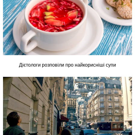
Дієтологи розповіли про найкорисніші супи