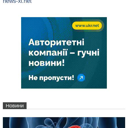
news-xl.net
Новини