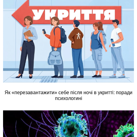
Як «перезавантажити» себе після ночі в укритті: поради
психологині