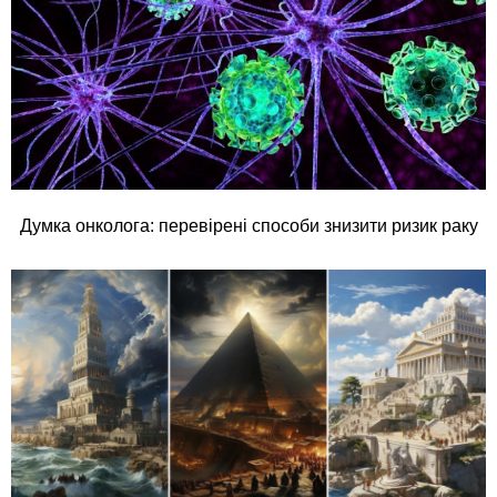
Думка онколога: перевірені способи знизити ризик раку