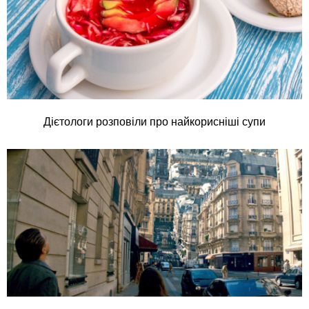
Дієтологи розповіли про найкорисніші супи