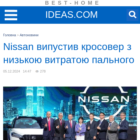
BEST-HOME
IDEAS.COM
Головна
>
Автоновини
Nissan випустив кросовер з
низькою витратою пального
05.12.2024 14:47
278