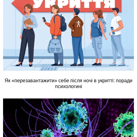
Як «перезавантажити» себе після ночі в укритті: поради
психологині