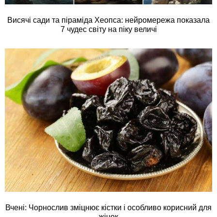
Висячі сади та піраміда Хеопса: нейромережа показала
7 чудес світу на піку величі
Вчені: Чорнослив зміцнює кістки і особливо корисний для
жінок