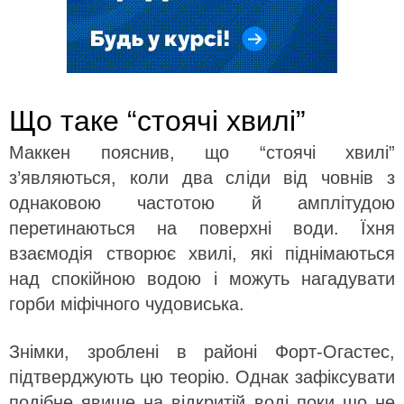
Що таке “стоячі хвилі”
Маккен пояснив, що “стоячі хвилі”
з’являються, коли два сліди від човнів з
однаковою частотою й амплітудою
перетинаються на поверхні води. Їхня
взаємодія створює хвилі, які піднімаються
над спокійною водою і можуть нагадувати
горби міфічного чудовиська.
Знімки, зроблені в районі Форт-Огастес,
підтверджують цю теорію. Однак зафіксувати
подібне явище на відкритій воді поки що не