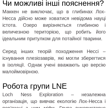
Чи можливі інші пояснення?
Маккен не виключає, що в глибинах Лох-
Несса дійсно може ховатися невідома науці
істота. Озеро вирізняється глибиною і
величезною територією, що робить його
ідеальним притулком для потайної тварини.
Серед інших теорій походження Нессі –
існування плезіозаврів, які могли зберегтися
в ізоляції. Однак учені вважають цю версію
малоймовірною.
Робота групи LNE
Loch Ness Exploration – незалежна
організація, що вивчає екологію Лох-Несса і