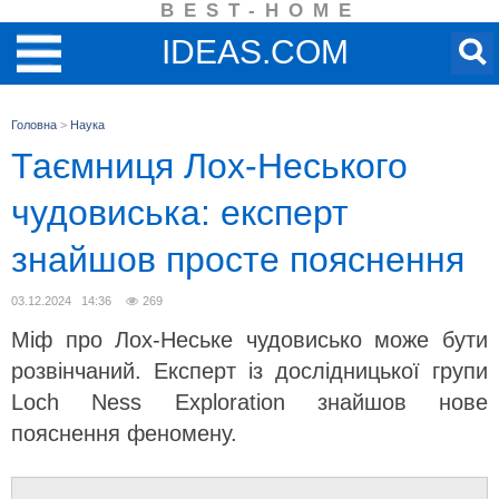
BEST-HOME
IDEAS.COM
Головна
>
Наука
Таємниця Лох-Неського
чудовиська: експерт
знайшов просте пояснення
03.12.2024 14:36
269
Міф про Лох-Неське чудовисько може бути
розвінчаний. Експерт із дослідницької групи
Loch Ness Exploration знайшов нове
пояснення феномену.