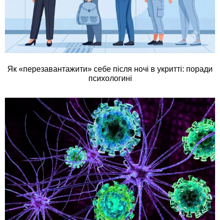
Як «перезавантажити» себе після ночі в укритті: поради
психологині