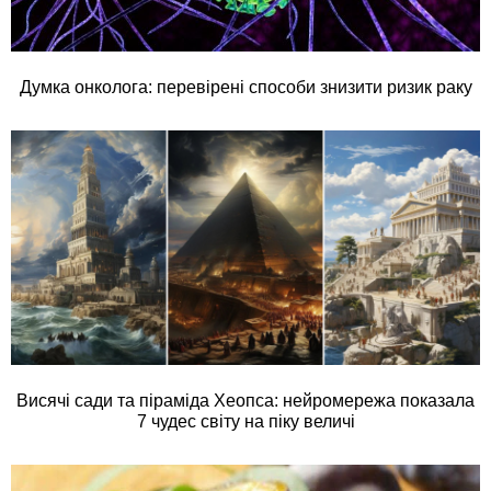
Думка онколога: перевірені способи знизити ризик раку
Висячі сади та піраміда Хеопса: нейромережа показала
7 чудес світу на піку величі