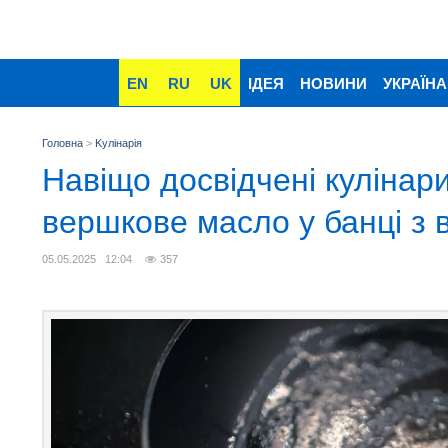
EN
RU
UK
ІДЕЯ
НОВИНИ
УКРАЇНА
Головна
>
Kулінарія
Навіщо досвідчені кулінар
вершкове масло у банці з
05.05.2025 12:04
357