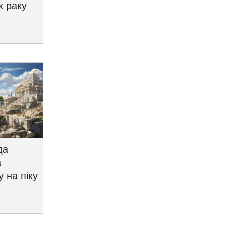
к раку
да
а
у на піку