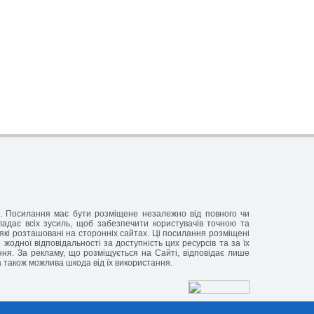
ня. Посилання має бути розміщене незалежно від повного чи
кладає всіх зусиль, щоб забезпечити користувачів точною та
які розташовані на сторонніх сайтах. Ці посилання розміщені
жодної відповідальності за доступність цих ресурсів та за їх
ання. За рекламу, що розміщується на Сайті, відповідає лише
а також можлива шкода від їх використання.