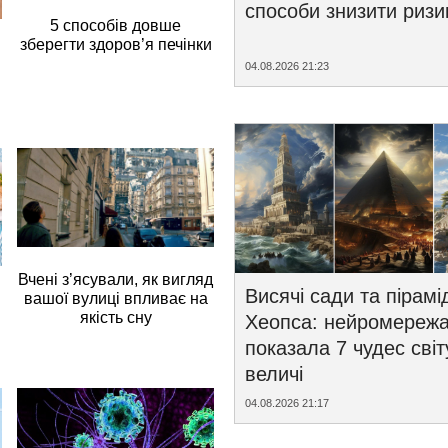
способи знизити ризи
5 способів довше
зберегти здоров’я печінки
04.08.2026 21:23
Вчені з’ясували, як вигляд
Висячі сади та пірамі
вашої вулиці впливає на
якість сну
Хеопса: нейромереж
показала 7 чудес світ
величі
04.08.2026 21:17