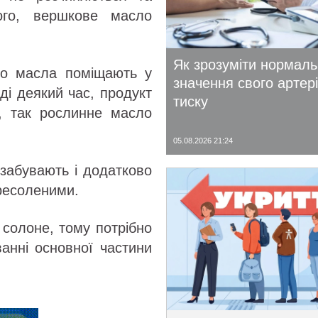
ого, вершкове масло
Як зрозуміти нормал
го масла поміщають у
значення свого артер
і деякий час, продукт
тиску
о, так рослинне масло
05.08.2026 21:24
 забувають і додатково
ресоленими.
солоне, тому потрібно
ванні основної частини