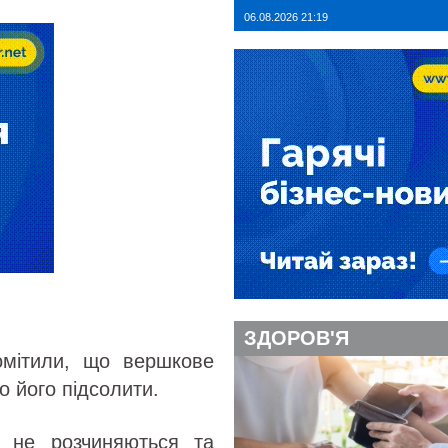
06.08.2026 21:19
ЗДОРОВ'Я
омітили, що вершкове
о його підсолити.
 не розчиняються та