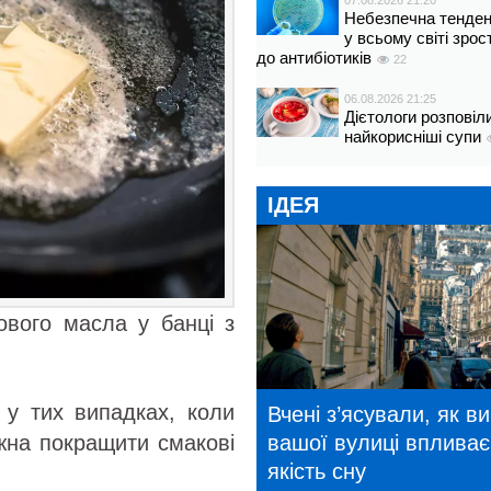
07.08.2026 21:20
Небезпечна тенденц
у всьому світі зрос
до антибіотиків
22
06.08.2026 21:25
Дієтологи розповіл
найкорисніші супи
ІДЕЯ
ового масла у банці з
и у тих випадках, коли
Вчені з’ясували, як в
вашої вулиці впливає
жна покращити смакові
якість сну