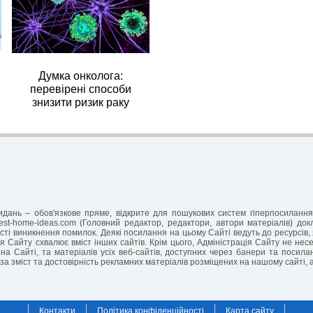
Думка онколога:
перевірені способи
знизити ризик раку
-видань – обов'язкове пряме, відкрите для пошукових систем гіперпосилан
est-home-ideas.com (Головний редактор, редактори, автори матеріалів) до
ті виникнення помилок. Деякі посилання на цьому Сайті ведуть до ресурсів, 
я Сайту схвалює вміст інших сайтів. Крім цього, Адміністрація Сайту не несе 
на Сайті, та матеріалів усіх веб-сайтів, доступних через банери та посил
за зміст та достовірність рекламних матеріалів розміщених на нашому сайті, 
Контакти
Політика конфіденційності
Карта сайту