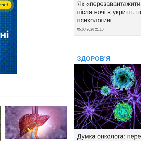
Як «перезавантажити
після ночі в укритті: 
психологині
05.08.2026 21:18
ЗДОРОВ'Я
Думка онколога: пере