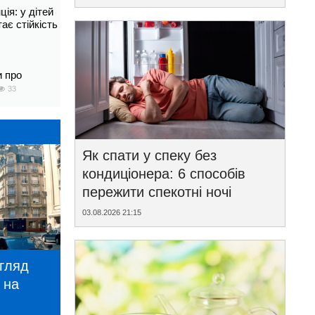
ія: у дітей
тає стійкість
и про
33
Як спати у спеку без
кондиціонера: 6 способів
пережити спекотні ночі
03.08.2026 21:15
игляд
 на