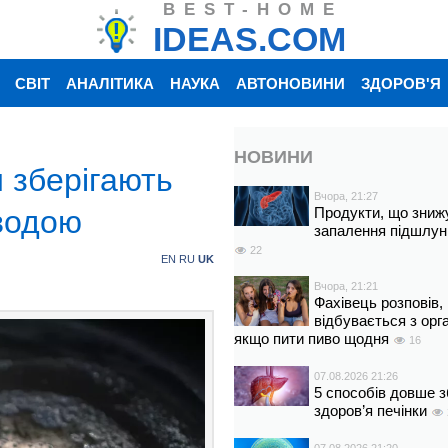
BEST-HOME
IDEAS.COM
СВІТ
АНАЛІТИКА
НАУКА
АВТОНОВИНИ
ЗДОРОВ'Я
НОВИНИ
и зберігають
Вчора, 21:27
 водою
Продукти, що зниж
запалення підшлун
22
EN
RU
UK
Вчора, 21:21
Фахівець розповів,
відбувається з орг
якщо пити пиво щодня
16
07.08.2026 21:26
5 способів довше з
здоров’я печінки