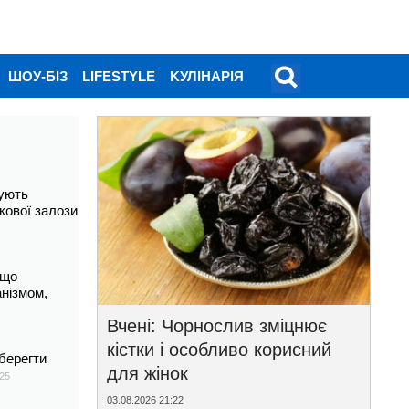
ШОУ-БІЗ
LIFESTYLE
KУЛІНАРІЯ
ують
кової залози
 що
анізмом,
Вчені: Чорнослив зміцнює
кістки і особливо корисний
берегти
для жінок
25
03.08.2026 21:22