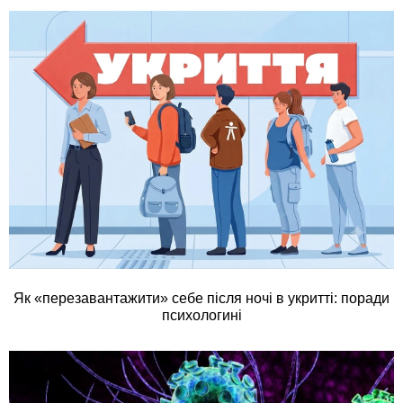
Як «перезавантажити» себе після ночі в укритті: поради
психологині