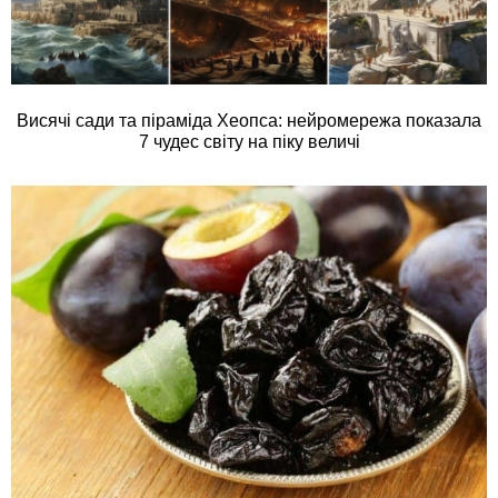
Висячі сади та піраміда Хеопса: нейромережа показала
7 чудес світу на піку величі