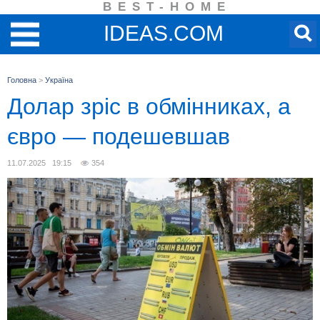
BEST-HOME
IDEAS.COM
Головна
>
Україна
Долар зріс в обмінниках, а
євро — подешевшав
11.07.2025 19:15
354