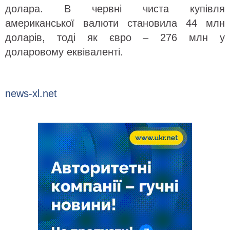
долара. В червні чиста купівля
американської валюти становила 44 млн
доларів, тоді як євро – 276 млн у
доларовому еквіваленті.
news-xl.net