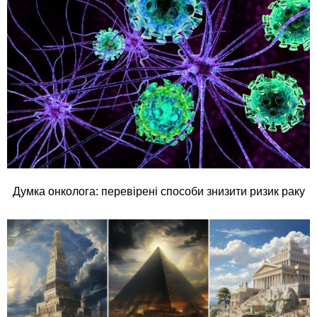
Думка онколога: перевірені способи знизити ризик раку