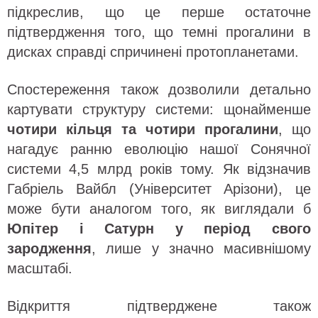
підкреслив, що це перше остаточне
підтвердження того, що темні прогалини в
дисках справді спричинені протопланетами.
Спостереження також дозволили детально
картувати структуру системи: щонайменше
чотири кільця та чотири прогалини
, що
нагадує ранню еволюцію нашої Сонячної
системи 4,5 млрд років тому. Як відзначив
Габріель Вайбл (Університет Арізони), це
може бути аналогом того, як виглядали б
Юпітер і Сатурн у період свого
зародження
, лише у значно масивнішому
масштабі.
Відкриття підтверджене також