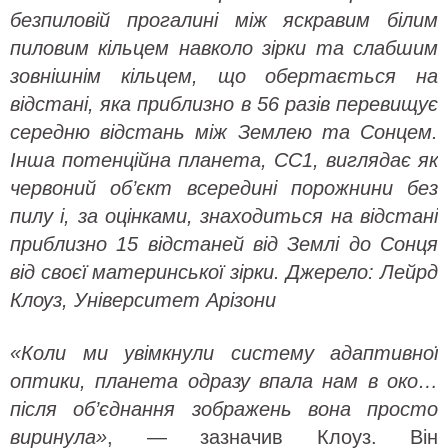
безпиловій прогалині між яскравим білим
пиловим кільцем навколо зірки та слабшим
зовнішнім кільцем, що обертається на
відстані, яка приблизно в 56 разів перевищує
середню відстань між Землею та Сонцем.
Інша потенційна планета, CC1, виглядає як
червоний об’єкт всередині порожнини без
пилу і, за оцінками, знаходиться на відстані
приблизно 15 відстаней від Землі до Сонця
від своєї материнської зірки. Джерело: Лейрд
Клоуз, Університет Арізони
«Коли ми увімкнули систему адаптивної
оптики, планета одразу впала нам в око…
після об’єднання зображень вона просто
виринула»
, — зазначив Клоуз. Він