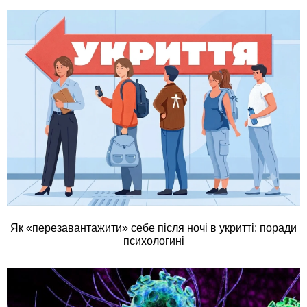
Як «перезавантажити» себе після ночі в укритті: поради
психологині