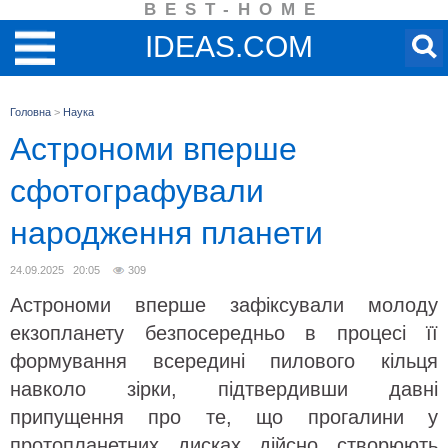
BEST-HOME
IDEAS.COM
Головна
>
Наука
Астрономи вперше
сфотографували
народження планети
24.09.2025 20:05
309
Астрономи вперше зафіксували молоду
екзопланету безпосередньо в процесі її
формування всередині пилового кільця
навколо зірки, підтвердивши давні
припущення про те, що прогалини у
протопланетних дисках дійсно створюють