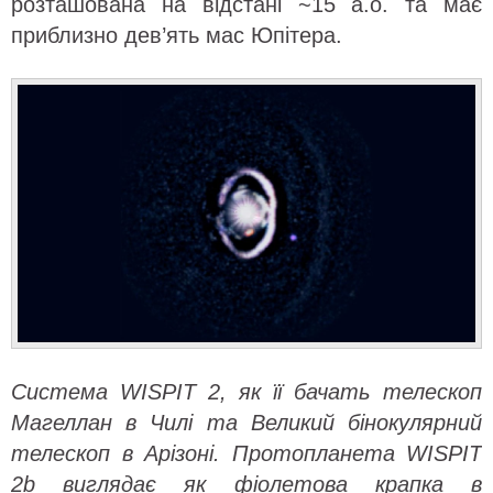
розташована на відстані ~15 а.о. та має
приблизно дев’ять мас Юпітера.
Система WISPIT 2, як її бачать телескоп
Магеллан в Чилі та Великий бінокулярний
телескоп в Арізоні. Протопланета WISPIT
2b виглядає як фіолетова крапка в