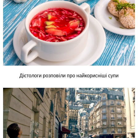
Дієтологи розповіли про найкорисніші супи