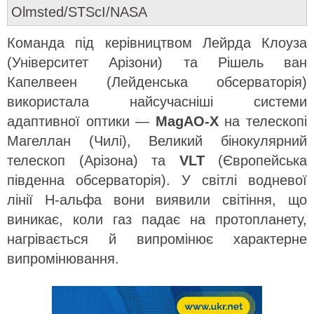
Olmsted/STScI/NASA
Команда під керівництвом Лейрда Клоуза
(Університет Арізони) та Рішель ван
Капелвеен (Лейденська обсерваторія)
використала найсучасніші системи
адаптивної оптики —
MagAO-X
на телескопі
Магеллан (Чилі), Великий бінокулярний
телескоп (Арізона) та
VLT
(Європейська
південна обсерваторія). У світлі водневої
лінії H-альфа вони виявили світіння, що
виникає, коли газ падає на протопланету,
нагрівається й випромінює характерне
випромінювання.