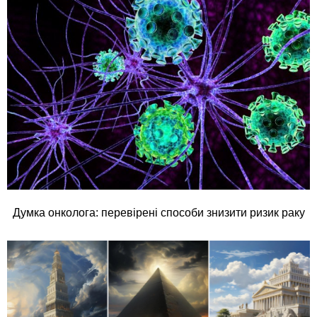
Думка онколога: перевірені способи знизити ризик раку