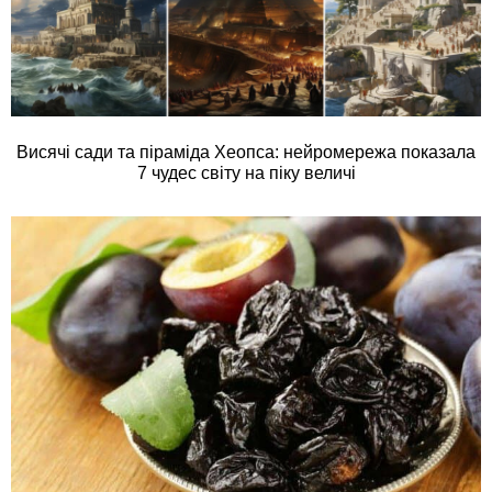
Висячі сади та піраміда Хеопса: нейромережа показала
7 чудес світу на піку величі