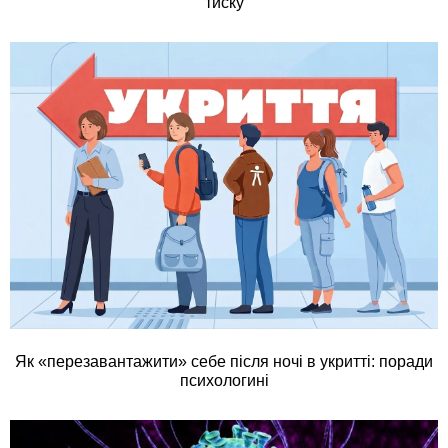
тиску
Як «перезавантажити» себе після ночі в укритті: поради
психологині