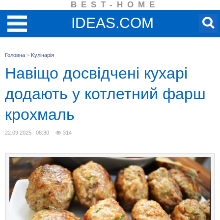
BEST-HOME
IDEAS.COM
Головна
>
Kулінарія
Навіщо досвідчені кухарі
додають у котлетний фарш
крохмаль
22.09.2025 08:30
314