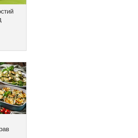
остий
д
трав