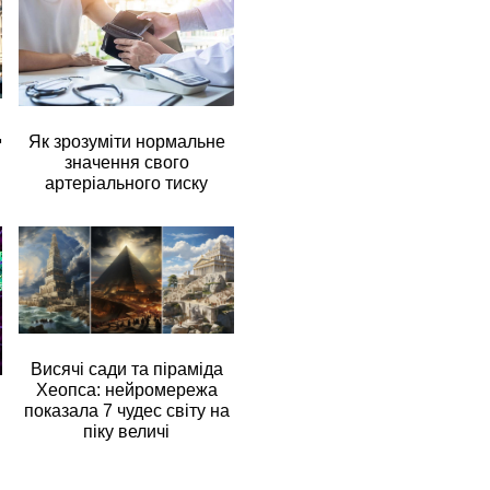
д
Як зрозуміти нормальне
значення свого
артеріального тиску
Висячі сади та піраміда
Хеопса: нейромережа
показала 7 чудес світу на
піку величі