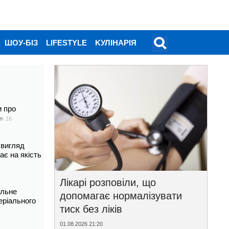
ШОУ-БІЗ
LIFESTYLE
KУЛІНАРІЯ
и про
16
 вигляд
ає на якість
Лікарі розповіли, що
альне
допомагає нормалізувати
еріального
тиск без ліків
01.08.2026 21:20