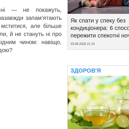
вні — не покажуть,
 назавжди запам’ятають
Як спати у спеку без
 мститися, але більше
кондиціонера: 6 спосо
ли, й не стануть ні про
пережити спекотні ноч
ідним чином: навіщо,
03.08.2026 21:15
одою?
ЗДОРОВ'Я