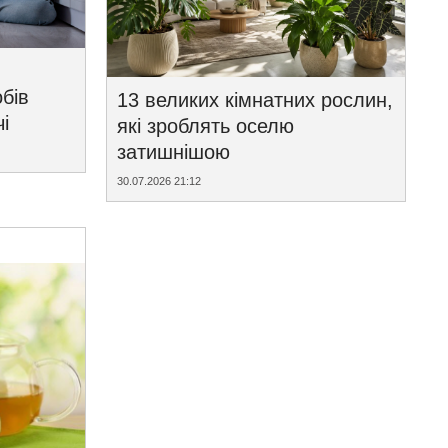
бів
13 великих кімнатних рослин,
і
які зроблять оселю
затишнішою
30.07.2026 21:12