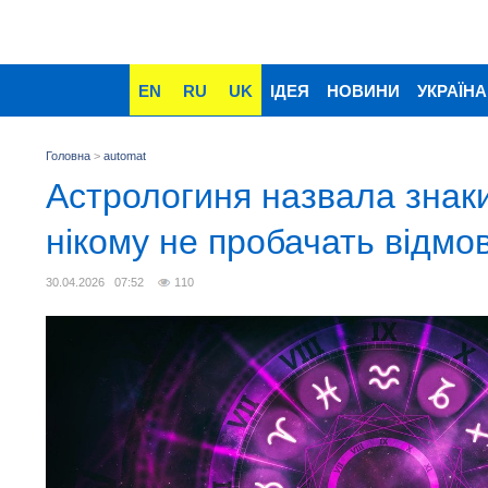
EN
RU
UK
ІДЕЯ
НОВИНИ
УКРАЇНА
Головна
>
automat
Астрологиня назвала знаки 
нікому не пробачать відмо
30.04.2026 07:52
110