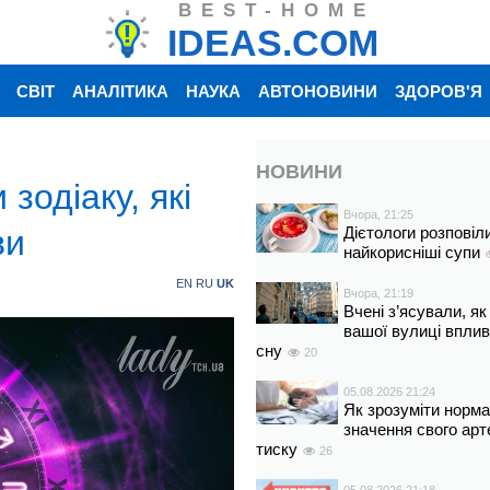
BEST-HOME
IDEAS.COM
СВІТ
АНАЛІТИКА
НАУКА
АВТОНОВИНИ
ЗДОРОВ'Я
НОВИНИ
зодіаку, які
Вчора, 21:25
ви
Дієтологи розповіл
найкорисніші супи
EN
RU
UK
Вчора, 21:19
Вчені з’ясували, як
вашої вулиці вплив
сну
20
05.08.2026 21:24
Як зрозуміти норм
значення свого арт
тиску
26