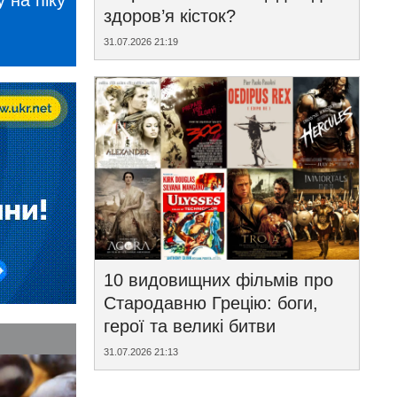
 на піку
здоров’я кісток?
31.07.2026 21:19
10 видовищних фільмів про
Стародавню Грецію: боги,
герої та великі битви
31.07.2026 21:13