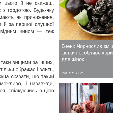
ом цього й не скажеш,
є з гордотою. Будь-яку
ймають як приниження,
 а й за першої слушної
повідним чином — теж
Вчені: Чорнослив змі
кістки і особливо кор
для жінок
-таки вищими за інших,
тільки ображає і злить,
03.08.2026 21:22
ожна сказати, що такий
 можливо, і назавжди,
ся, спілкуючись із цією