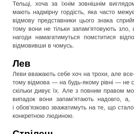
Тельці, хоча за їхнім зовнішнім вигляд
мають надмірну гордість, яка часто межу
відмову представники цього знака спри
тому вони не тільки запам’ятовують зло,
нагоди намагатимуться помститися від
відмовивши в чомусь.
Лев
Леви вважають себе хоч на трохи, але все
тому відмова — на будь-якому рівні — не с
скільки дивує їх. Але з повним правом м
випадок вони запам’ятають надовго, а,
і обов’язково зважатимуть на те, що стало
конкретною людиною.
Стрілець