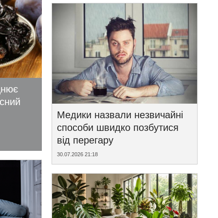
цнює
исний
Медики назвали незвичайні
способи швидко позбутися
від перегару
30.07.2026 21:18