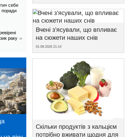
ти» себе
і: поради
Вчені з’ясували, що впливає
ревірені
на сюжети наших снів
изик раку
01.08.2026 21:14
да
Скільки продуктів з кальцієм
а
потрібно вживати щодня для