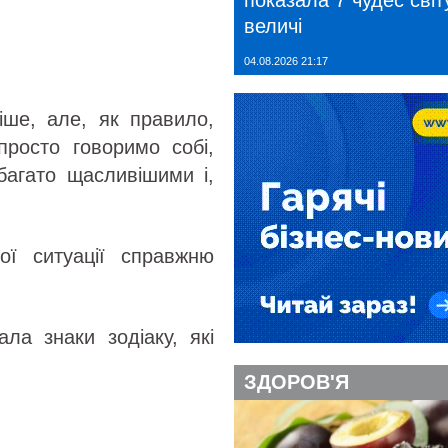
показала 7 чудес світу
величі
04.08.2026 21:17
іше, але, як правило,
росто говоримо собі,
багато щасливішими і,
ої ситуації справжню
ла знаки зодіаку, які
ЗДОРОВ'Я