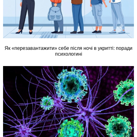
Як «перезавантажити» себе після ночі в укритті: поради
психологині