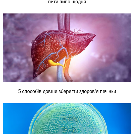
пити пиво щодня
5 способів довше зберегти здоров’я печінки