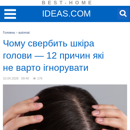
BEST-HOME
IDEAS.COM
Головна
>
automat
Чому свербить шкіра
голови — 12 причин які
не варто ігнорувати
10.04.2026 09:40
176