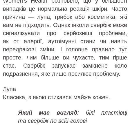
Women’s Health розповіло, що у більшості
випадків це нормальна реакція шкіри. Часто
причина — лупа, грибок або косметика, які
вам не підходить. Однак інколи свербіж може
сигналізувати про серйозніші проблеми,
як от алергії, аутоімунні стани чи навіть
передракові зміни. І головне правило тут
просте, чим більше ви чухаєте, тим гірше
стає. Свербіж запускає замкнене коло
подразнення, яке лише посилює проблему.
Лупа
Класика, з якою стикався майже кожен.
Який має вигляд:
білі пластівці
та свербіж по всій голові