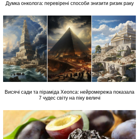
Думка онколога: перевірені способи знизити ризик раку
Висячі сади та піраміда Хеопса: нейромережа показала
7 чудес світу на піку величі