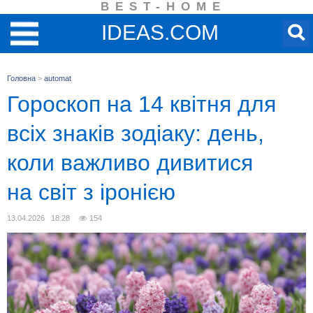
BEST-HOME
IDEAS.COM
Головна
>
automat
Гороскоп на 14 квітня для
всіх знаків зодіаку: день,
коли важливо дивитися
на світ з іронією
13.04.2026 18:28
154