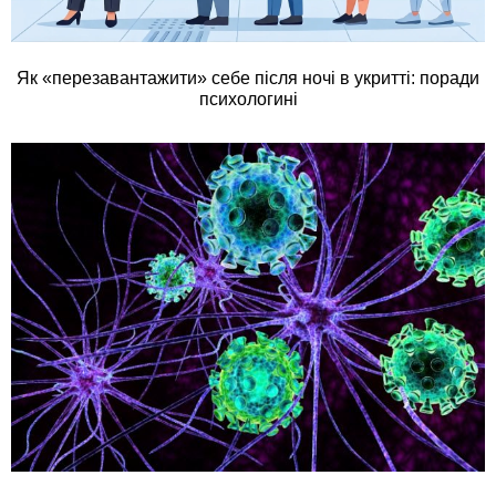
Як «перезавантажити» себе після ночі в укритті: поради
психологині