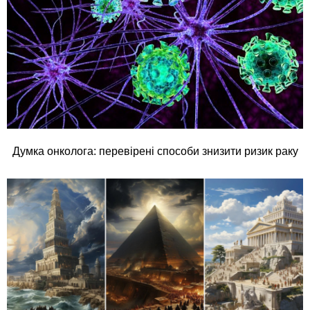
Думка онколога: перевірені способи знизити ризик раку