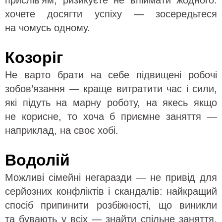
прислів’ям, ризикуєте не впіймати жодного:
хочете досягти успіху — зосередьтеся
на чомусь одному.
Козоріг
Не варто брати на себе підвищені робочі
зобов’язання — краще витратити час і сили,
які підуть на марну роботу, на якесь якщо
не корисне, то хоча б приємне заняття —
наприклад, на своє хобі.
Водолій
Можливі сімейні негаразди — не привід для
серйозних конфліктів і скандалів: найкращий
спосіб припинити розбіжності, що виникли
та бувають у всіх — знайти спільне заняття,