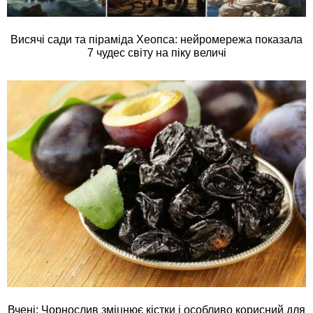
Висячі сади та піраміда Хеопса: нейромережа показала
7 чудес світу на піку величі
Вчені: Чорнослив зміцнює кістки і особливо корисний для