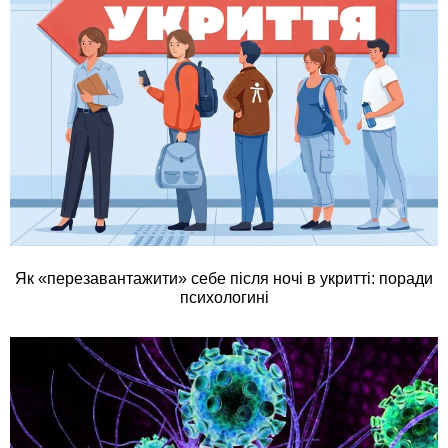
Як «перезавантажити» себе після ночі в укритті: поради
психологині