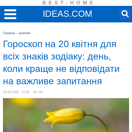
BEST-HOME
IDEAS.COM
Головна
>
automat
Гороскоп на 20 квітня для
всіх знаків зодіаку: день,
коли краще не відповідати
на важливе запитання
19.04.2026 15:38
131