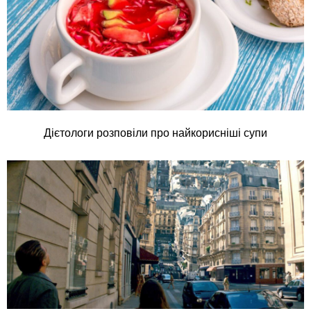
Дієтологи розповіли про найкорисніші супи