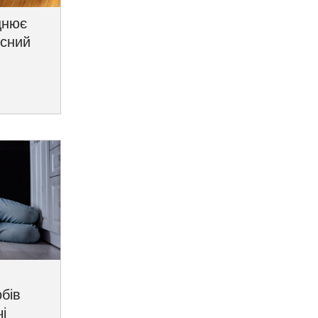
цнює
исний
бів
і