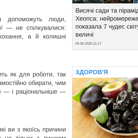
Висячі сади та пірамі
Хеопса: нейромереж
ня допоможуть люди,
показала 7 чудес світ
! — не спілкувалися:
величі
 кохання, а й колишні
04.08.2026 21:17
ЗДОРОВ'Я
ить як для роботи, так
амостійно обирати, чим
е — і раціональніше —
кі ви з якоїсь причини