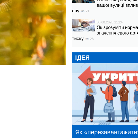
вашої вулиці вплив
сну
21
05.08.2026 21:24
Як зрозуміти норм
значення свого арт
тиску
28
ІДЕЯ
Як «перезавантажити