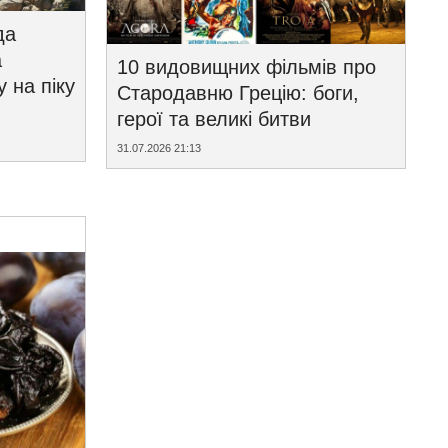
да
а
10 видовищних фільмів про
у на піку
Стародавню Грецію: боги,
герої та великі битви
31.07.2026 21:13