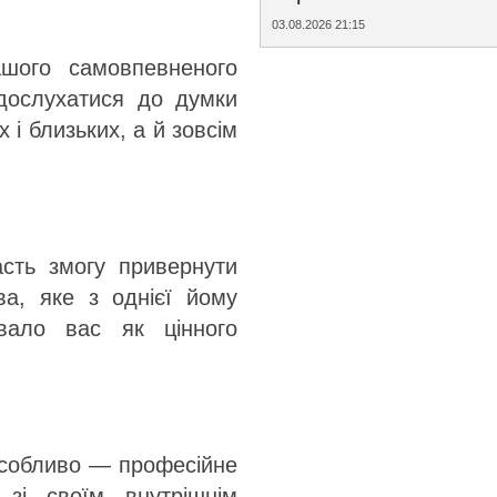
03.08.2026 21:15
ашого самовпевненого
дослухатися до думки
х і близьких, а й зовсім
асть змогу привернути
ва, яке з однієї йому
увало вас як цінного
особливо — професійне
 зі своїм внутрішнім