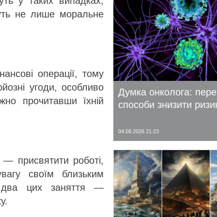
жуть у таких випадках,
суть не лише моральне
ансові операції, тому
рйозні угоди, особливо
Думка онколога: пере
жно прочитавши їхній
способи знизити ризи
04.08.2026 21:23
 — присвятити роботі,
вагу своїм близьким
 два цих заняття —
у.