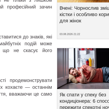
я не тільки з лишком
ий професійний зачин
Вчені: Чорнослив змі
кістки і особливо кор
для жінок
03.08.2026 21:22
авитися до знаків, які
айбутніх подій може
, що не скасує його
сті продемонструвати
їх кохаєте — останнім
уття, вважаючи це само
Як спати у спеку без
кондиціонера: 6 спосо
пережити спекотні ноч