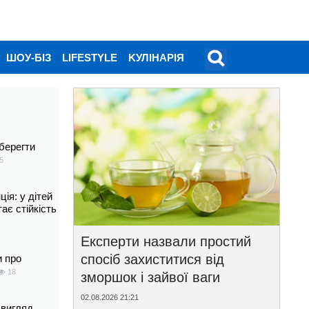
ШОУ-БІЗ
LIFESTYLE
KУЛІНАРІЯ
берегти
5
ія: у дітей
тає стійкість
Експерти назвали простий
спосіб захиститися від
и про
18
зморшок і зайвої ваги
02.08.2026 21:21
 вигляд