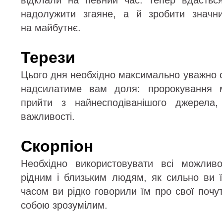
відклали на певний час: тепер вдастьс
надолужити згаяне, а й зробити значн
на майбутнє.
Терези
Цього дня необхідно максимально уважно ст
надсилатиме вам доля: пророкування м
прийти з найнесподіванішого джерела
важливості.
Скорпіон
Необхідно використовувати всі можливо
рідним і близьким людям, як сильно ви 
часом ви рідко говорили їм про свої поч
собою зрозумілим.