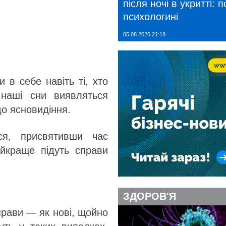
після ночі в укритті: 
психологині
05.08.2026 21:18
и в себе навіть ті, хто
 наші сни виявляться
до ясновидіння.
ся, присвятивши час
айкраще підуть справи
ЗДОРОВ'Я
прави — як нові, щойно