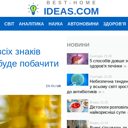
BEST-HOME
IDEAS.COM
СВІТ
АНАЛІТИКА
НАУКА
АВТОНОВИНИ
ЗДОРОВ'Я
НОВИНИ
сіх знаків
Сьогодні, 21:26
 буде побачити
5 способів довше з
здоров’я печінки
Сьогодні, 21:20
Небезпечна тенденц
у всьому світі зрос
EN
RU
UK
до антибіотиків
6
Вчора, 21:25
Дієтологи розповіл
найкорисніші супи
Вчора, 21:19
Вчені з’ясували, як