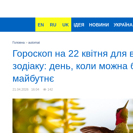
EN
RU
UK
ІДЕЯ
НОВИНИ
УКРАЇНА
Головна
>
automat
Гороскоп на 22 квітня для в
зодіаку: день, коли можна
майбутнє
21.04.2026 16:04
142