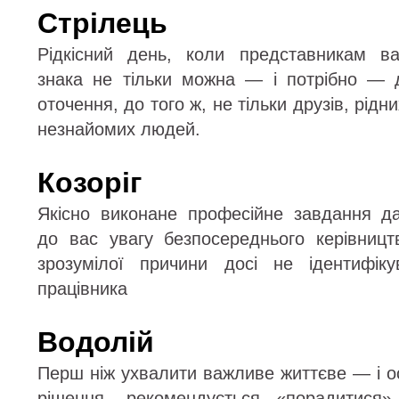
Стрілець
Рідкісний день, коли представникам в
знака не тільки можна — і потрібно — 
оточення, до того ж, не тільки друзів, рідни
незнайомих людей.
Козоріг
Якісно виконане професійне завдання д
до вас увагу безпосереднього керівницт
зрозумілої причини досі не ідентифік
працівника
Водолій
Перш ніж ухвалити важливе життєве — і 
рішення, рекомендується «порадитися»