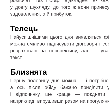
розпочаті, так і старі, відкладені, як ка
у довгу шухляду, до того ж вони прине
задоволення, а й прибуток.
Телець
Найуспішнішими цього дня виявляться фін
можна сміливо підписувати договори і се
розраховані на перспективу, але — ува
текст.
Близнята
Першу половину дня можна — і потрібно
а ось після обіду бажано приділити у
і відпочинку, ще краще — поєднати
наприклад, вирушивши разом на прогулянк