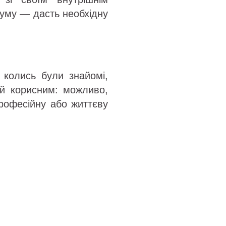
озуму — дасть необхідну
 колись були знайомі,
 й корисним: можливо,
рофесійну або життєву