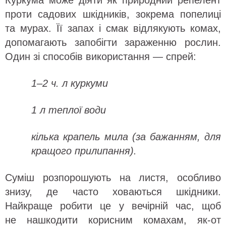
Куркума може діяти як природний репелент
проти садових шкідників, зокрема попелиці
та мурах. Її запах і смак відлякують комах,
допомагають запобігти зараженню рослин.
Один зі способів використання — спрей:
1–2 ч. л куркуми
1 л теплої води
кілька крапель мила (за бажанням, для
кращого прилипання).
Суміш розпорошують на листя, особливо
знизу, де часто ховаються шкідники.
Найкраще робити це у вечірній час, щоб
не нашкодити корисним комахам, як-от