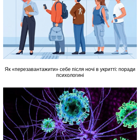
Як «перезавантажити» себе після ночі в укритті: поради
психологині