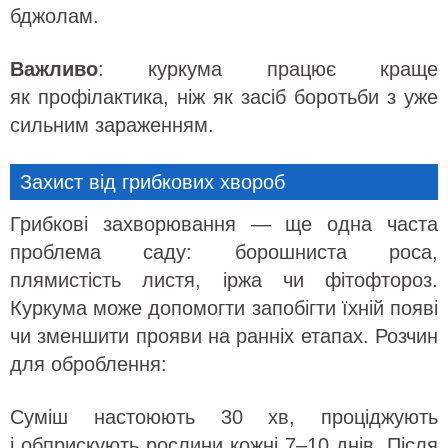
бджолам.
Важливо
: куркума працює краще
як профілактика, ніж як засіб боротьби з уже
сильним зараженням.
Захист від грибкових хвороб
Грибкові захворювання — ще одна часта
проблема саду: борошниста роса,
плямистість листя, іржа чи фітофтороз.
Куркума може допомогти запобігти їхній появі
чи зменшити прояви на ранніх етапах. Розчин
для оброблення:
Суміш настоюють 30 хв, проціджують
і обприскують рослини кожні 7–10 днів. Після