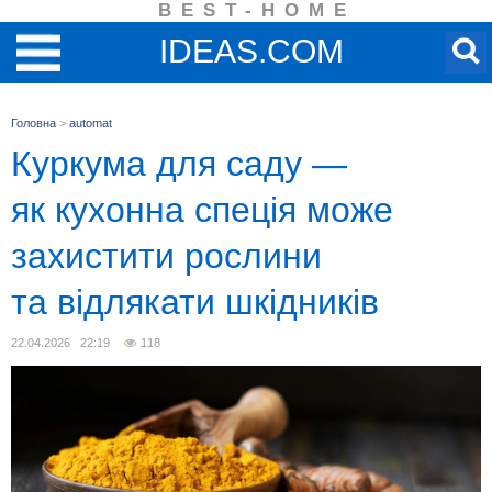
BEST-HOME
IDEAS.COM
Головна
>
automat
Куркума для саду —
як кухонна спеція може
захистити рослини
та відлякати шкідників
22.04.2026 22:19
118