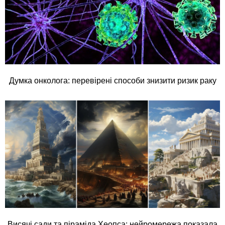
Думка онколога: перевірені способи знизити ризик раку
Висячі сади та піраміда Хеопса: нейромережа показала