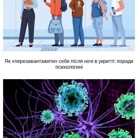
Як «перезавантажити» себе після ночі в укритті: поради
психологині