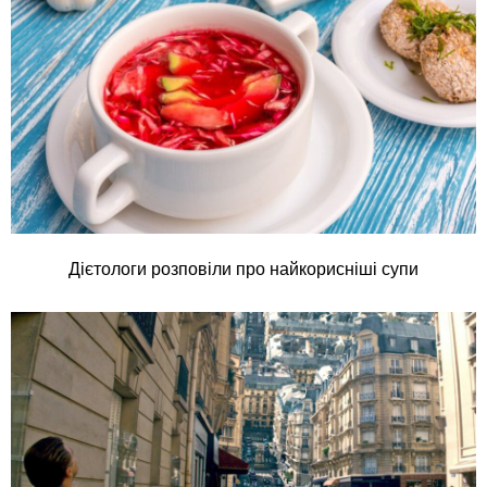
Дієтологи розповіли про найкорисніші супи