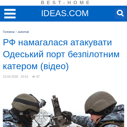
BEST-HOME
IDEAS.COM
Головна
>
automat
РФ намагалася атакувати
Одеський порт безпілотним
катером (відео)
23.04.2026 20:51
87