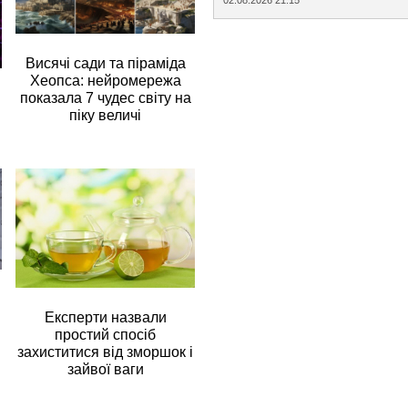
Висячі сади та піраміда
Хеопса: нейромережа
показала 7 чудес світу на
піку величі
Експерти назвали
простий спосіб
захиститися від зморшок і
зайвої ваги