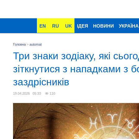
EN
RU
UK
ІДЕЯ
НОВИНИ
УКРАЇНА
Головна
>
automat
Три знаки зодіаку, які сьог
зіткнутися з нападками з б
заздрісників
19.04.2026 05:33
110