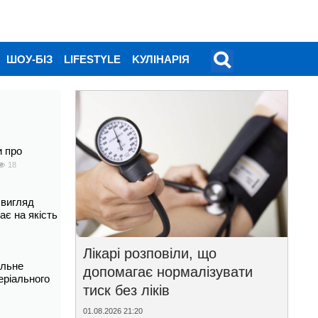
ШОУ-БІЗ
LIFESTYLE
KУЛІНАРІЯ
и про
18
 вигляд
ає на якість
Лікарі розповіли, що
альне
допомагає нормалізувати
еріального
тиск без ліків
01.08.2026 21:20