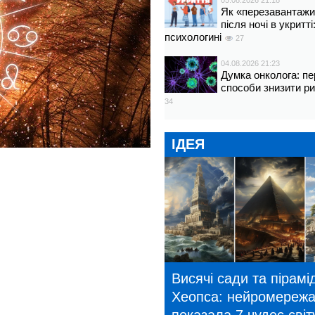
05.08.2026 21:18
Як «перезавантажи
після ночі в укритт
психологині
27
04.08.2026 21:23
Думка онколога: пе
способи знизити р
34
ІДЕЯ
Висячі сади та пірамі
Хеопса: нейромереж