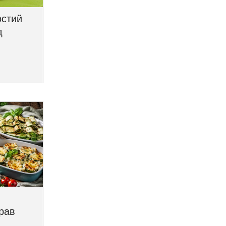
остий
д
трав