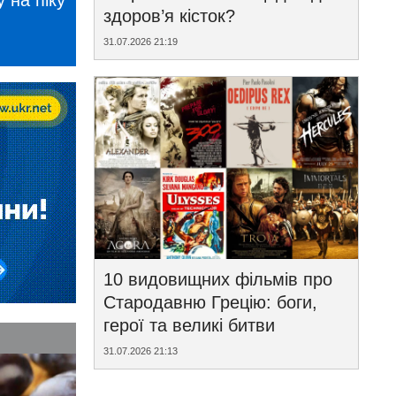
 на піку
здоров’я кісток?
31.07.2026 21:19
10 видовищних фільмів про
Стародавню Грецію: боги,
герої та великі битви
31.07.2026 21:13