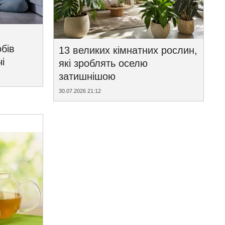
бів
13 великих кімнатних рослин,
і
які зроблять оселю
затишнішою
30.07.2026 21:12