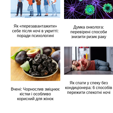
Як «перезавантажити»
Думка онколога:
себе після ночі в укритті:
перевірені способи
поради психологині
знизити ризик раку
Як спати у спеку без
кондиціонера: 6 способів
Вчені: Чорнослив зміцнює
пережити спекотні ночі
кістки і особливо
корисний для жінок