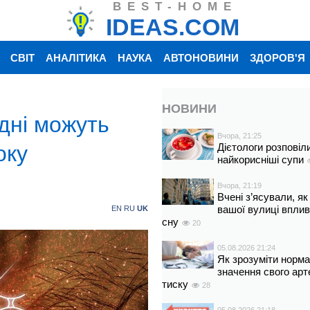
BEST-HOME
IDEAS.COM
СВІТ
АНАЛІТИКА
НАУКА
АВТОНОВИНИ
ЗДОРОВ'Я
НОВИНИ
одні можуть
Вчора, 21:25
оку
Дієтологи розповіл
найкорисніші супи
Вчора, 21:19
Вчені з’ясували, як
вашої вулиці вплив
EN
RU
UK
сну
20
05.08.2026 21:24
Як зрозуміти норм
значення свого арт
тиску
28