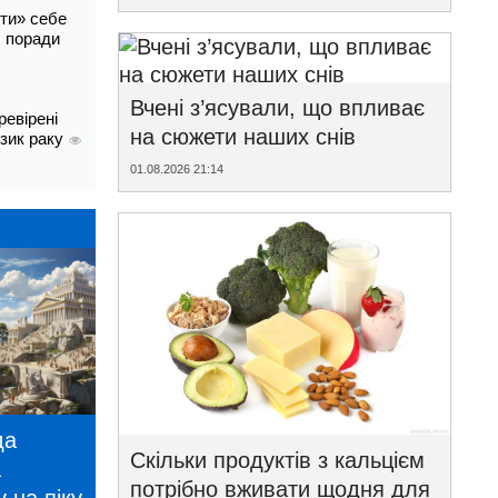
ти» себе
і: поради
Вчені з’ясували, що впливає
ревірені
на сюжети наших снів
изик раку
01.08.2026 21:14
да
Скільки продуктів з кальцієм
а
потрібно вживати щодня для