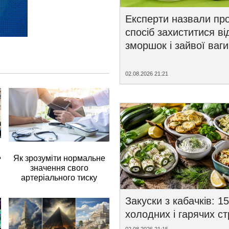
Експерти назвали пр
спосіб захиститися ві
зморшок і зайвої ваги
02.08.2026 21:21
д
Як зрозуміти нормальне
значення свого
артеріального тиску
Закуски з кабачків: 15
холодних і гарячих с
02.08.2026 21:15