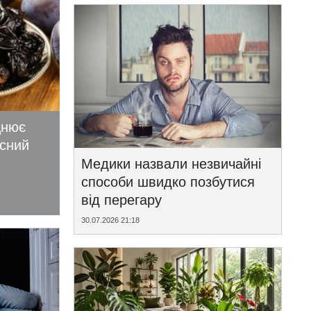
цнює
исний
Медики назвали незвичайні
способи швидко позбутися
від перегару
30.07.2026 21:18