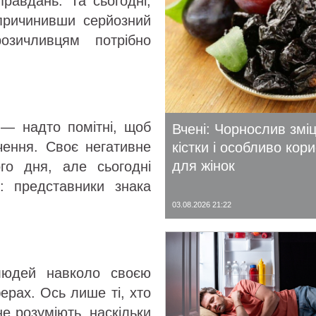
правдань. Та сьогодні,
спричинивши серйозний
озичливцям потрібно
 — надто помітні, щоб
Вчені: Чорнослив змі
чення. Своє негативне
кістки і особливо кор
для жінок
го дня, але сьогодні
о: представники знака
03.08.2026 21:22
 людей навколо своєю
ерах. Ось лише ті, хто
е розуміють, наскільки