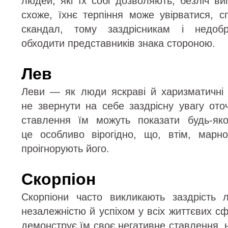
людей, які їх собі дозволяють, безліч ви
схоже, їхнє терпіння може увірватися, 
скандал, тому заздрісникам і недобр
обходити представників знака стороною.
Лев
Леви — як люди яскраві й харизматичні
не звернути на себе заздрісну увагу ото
ставлення їм можуть показати будь-яко
це особливо вірогідно, що, втім, марн
проігнорують його.
Скорпіон
Скорпіони часто викликають заздрість
незалежністю й успіхом у всіх життєвих сф
демонструє їм своє негативне ставлення, н