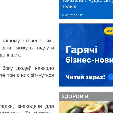
показала 7 чудес світу
величі
04.08.2026 21:17
нашому оточенні, які,
 дня можуть відчути
до інших.
 з боку людей навколо
ле три з них зіткнуться
ЗДОРОВ'Я
ападки, знаходячи для