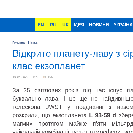
EN
RU
UK
ІДЕЯ
НОВИНИ
УКРАЇНА
Головна
>
Наука
Відкрито планету-лаву з с
клас екзопланет
19.04.2026 19:42
165
За 35 світлових років від нас існує п
буквально лава. І це ще не найдивніше
телескопа JWST у поєднанні з назем
розкрили, що екзопланета
L 98-59 d
збере
магми» протягом майже п’яти мільяр
унікальній комбінації густої атмосфери, з