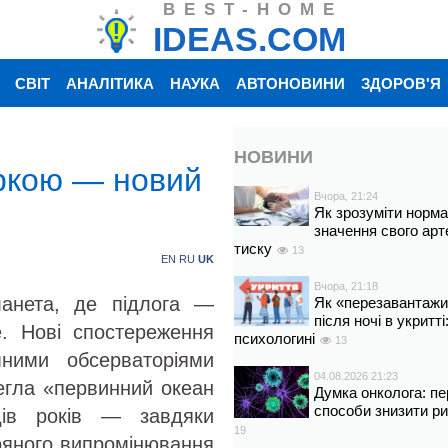
BEST-HOME
IDEAS.COM
СВІТ
АНАЛІТИКА
НАУКА
АВТОНОВИНИ
ЗДОРОВ'Я
НОВИНИ
іркою — новий
Вчора, 21:24
Як зрозуміти норм
значення свого арт
тиску
13
EN
RU
UK
Вчора, 21:18
ланета, де підлога —
Як «перезавантажи
після ночі в укритт
. Нові спостереження
психологині
13
ними обсерваторіями
04.08.2026 21:23
гла «первинний океан
Думка онколога: пе
способи знизити р
дів років — завдяки
19
оряного випромінювання