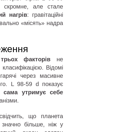
и скромне, але стале
ий нагрів
: гравітаційні
квально «місять» надра
еження
трьох факторів
не
класифікацією. Відомі
 гарячі через масивне
го. L 98-59 d показує
а сама утримує себе
анізми.
відчить, що планета
 значно більше, ніж у