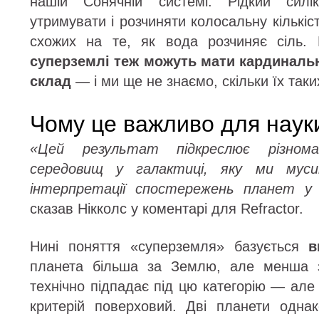
нашій Сонячній системі. Рідкий силі
утримувати і розчиняти колосальну кількіс
схожих на те, як вода розчиняє сіль
суперземлі теж можуть мати кардиналь
склад
— і ми ще не знаємо, скільки їх таки
Чому це важливо для наук
«Цей результат підкреслює різнома
середовищ у галактиці, яку ми муси
інтерпретації спостережень планет у 
сказав Нікколс у коментарі для Refractor.
Нині поняття «суперземля» базується
в
планета більша за Землю, але менша з
технічно підпадає під цю категорію — але 
критерій поверховий. Дві планети одна