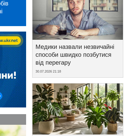
бів
і
Медики назвали незвичайні
способи швидко позбутися
від перегару
30.07.2026 21:18