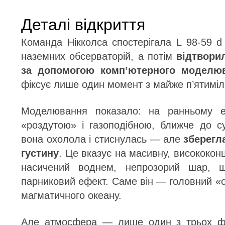
Деталі відкриття
Команда Нікколса спостерігала L 98-59 
наземних обсерваторій, а потім
відтвори
за допомогою комп’ютерного моделю
фіксує лише один момент з майже п’ятимілья
Моделювання показало: на ранньому е
«роздутою» і газоподібною, ближче до с
вона охолола і стиснулась — але
зберегл
густину
. Це вказує на масивну, висококо
насичений воднем, непрозорий шар, 
парниковий ефект. Саме він — головний 
магматичного океану.
Але атмосфера — лише один з трьох фак