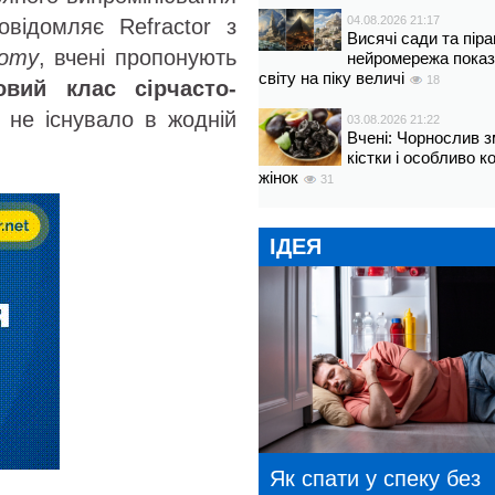
04.08.2026 21:17
овідомляє Refractor з
Висячі сади та пір
nomy
, вчені пропонують
нейромережа показ
світу на піку величі
18
вий клас сірчасто-
у не існувало в жодній
03.08.2026 21:22
Вчені: Чорнослив 
кістки і особливо 
жінок
31
ІДЕЯ
Як спати у спеку без