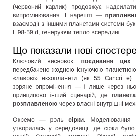
(червоний карлик) продовжує надсилат
випромінювання. І нарешті —
припливн
взаємодії з іншими планетами системи бу
L 98-59 d, генеруючи тепло всередині.
Що показали нові спостер
Ключовий висновок:
поєднання цих 
передбачено жодною існуючою планетною 
«лавові» екзопланети (як 55 Cancri e)
зоряне опромінення — і лише через ньо
принципово інший сценарій, де
планет
розплавленою
через власні внутрішні мех
Окремо — роль
сірки
. Моделювання с
утворилась у середовищі, де сірки було