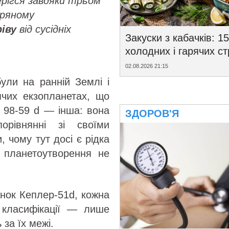
рігся завдяки трьом
оряному
іву
від сусідніх
Закуски з кабачків: 15
холодних і гарячих с
02.08.2026 21:15
ули на ранній Землі і
ячих екзопланетах, що
L 98-59 d — інша: вона
ЗДОРОВ'Я
івнянні зі своїми
 чому тут досі є рідка
 планетоутворення не
анок Кеплер-51d, кожна
 класифікації — лише
 за їх межі.