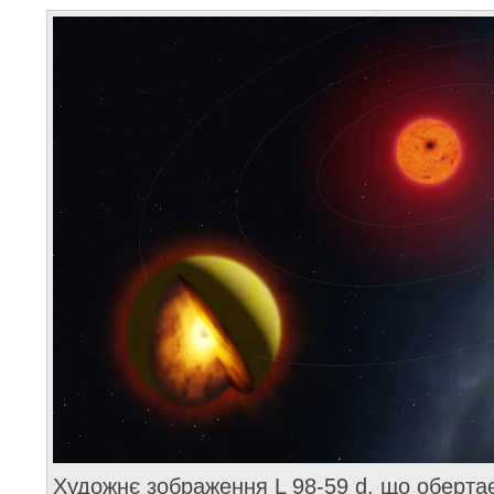
Художнє зображення L 98-59 d, що оберта