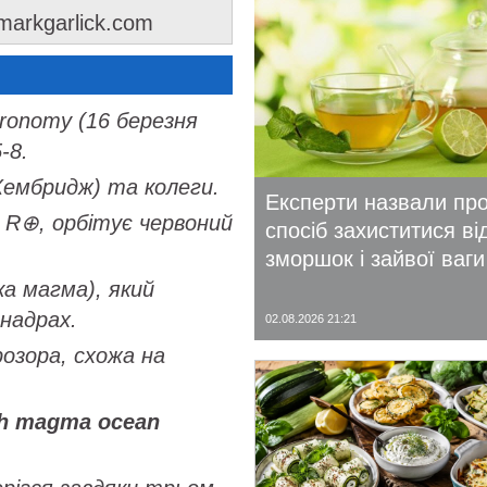
 markgarlick.com
tronomy
(16 березня
-8.
Кембридж) та колеги.
Експерти назвали пр
,6 R⊕, орбітує червоний
спосіб захиститися ві
зморшок і зайвої ваги
ка магма), який
надрах.
02.08.2026 21:21
розора, схожа на
ich magma ocean