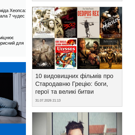
аміда Хеопса:
ала 7 чудес
зміцнює
корисний для
10 видовищних фільмів про
Стародавню Грецію: боги,
герої та великі битви
31.07.2026 21:13