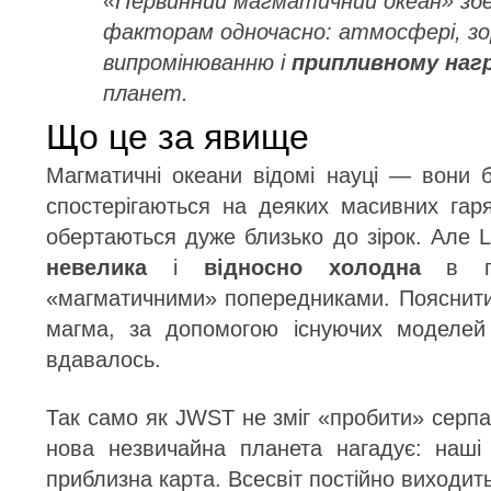
«Первинний магматичний океан» збе
факторам одночасно: атмосфері, з
випромінюванню і
припливному нагр
планет.
Що це за явище
Магматичні океани відомі науці — вони б
спостерігаються на деяких масивних гар
обертаються дуже близько до зірок. Але 
невелика
і
відносно холодна
в пор
«магматичними» попередниками. Пояснити,
магма, за допомогою існуючих моделей
вдавалось.
Так само як JWST не зміг «пробити» серп
нова незвичайна планета нагадує: наші
приблизна карта. Всесвіт постійно виходить