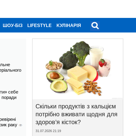
ШОУ-БІЗ
LIFESTYLE
KУЛІНАРІЯ
альне
еріального
ти» себе
і: поради
Скільки продуктів з кальцієм
потрібно вживати щодня для
ревірені
здоров’я кісток?
изик раку
31.07.2026 21:19