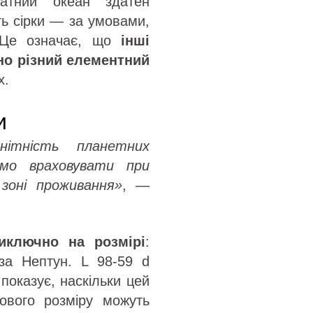
катний океан здатен
ть сірки — за умовами,
. Це означає, що
інші
но різний елементний
х.
и
нітність планетних
мо враховувати при
зоні проживання»
, —
иключно на розмірі
:
а Нептун. L 98-59 d
показує, наскільки цей
кового розміру можуть