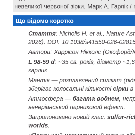
невеликої червоної зірки. Марк А. Гарлік /
Що відомо коротко
Стаття
: Nicholls H. et al.,
Nature As
2026). DOI: 10.1038/s41550-026-02815
Автори: Харрісон Нікколс (Оксфорд/
L 98-59 d
: ~35 св. років, діаметр ~1
карлик.
Мантія — розплавлений силікат (рід
зберігає колосальні кількості
сірки
в 
Атмосфера —
багата воднем
, неп
венеріанський парниковий ефект.
Запропоновано новий клас:
sulfur-r
worlds
.