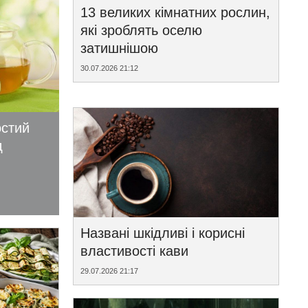
13 великих кімнатних рослин,
які зроблять оселю
затишнішою
30.07.2026 21:12
остий
д
Названі шкідливі і корисні
властивості кави
29.07.2026 21:17