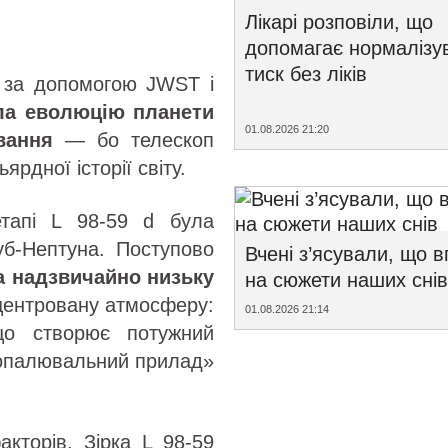
Лікарі розповіли, що
допомагає нормалізу
тиск без ліків
d за допомогою JWST і
ла еволюцію планети
01.08.2026 21:20
вання
— бо телескоп
рдної історії світу.
тапі L 98-59 d була
уб-Нептуна. Поступово
Вчені з’ясували, що 
а надзвичайно низьку
на сюжети наших снів
нцентровану атмосферу:
01.08.2026 21:14
що створює потужний
«опалювальний прилад»
торів. Зірка L 98-59