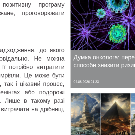
позитивну програму
жане, проговорювати
надходження, до якого
Думка онколога: пере
повідально. Не можна
способи знизити ризи
її потрібно витратити
 мріяли. Це може бути
04.08.2026 21:23
 так і цікавий процес,
енінгах або подорожі
ь. Лише в такому разі
 витрачати на дрібниці,