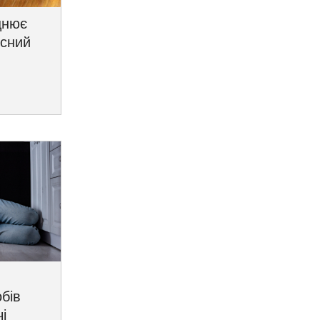
цнює
исний
бів
і