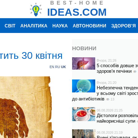
BEST-HOME
IDEAS.COM
СВІТ
АНАЛІТИКА
НАУКА
АВТОНОВИНИ
ЗДОРОВ'Я
НОВИНИ
ить 30 квітня
Вчора, 21:26
5 способів довше з
EN
RU
UK
здоров’я печінки
Вчора, 21:20
Небезпечна тенденц
у всьому світі зрос
до антибіотиків
13
06.08.2026 21:25
Дієтологи розповіл
найкорисніші супи
06.08.2026 21:19
Вчені з’ясували, як