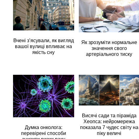
Вчені з’ясували, як вигляд
Як зрозуміти нормальне
вашої вулиці впливає на
значення свого
якість сну
артеріального тиску
Висячі сади та піраміда
Хеопса: нейромережа
Думка онколога:
показала 7 чудес світу на
перевірені способи
піку величі