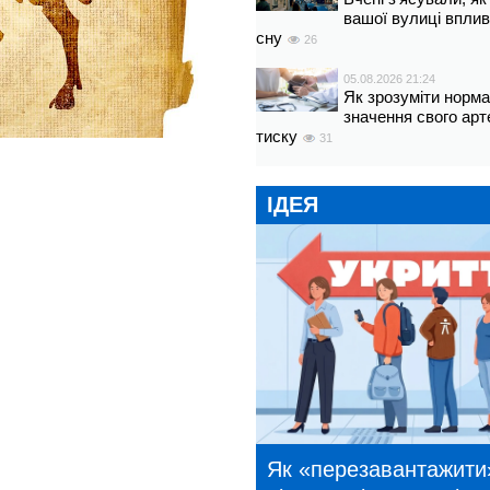
вашої вулиці вплив
сну
26
05.08.2026 21:24
Як зрозуміти норм
значення свого арт
тиску
31
ІДЕЯ
Як «перезавантажити