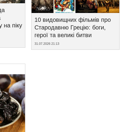
да
а
10 видовищних фільмів про
у на піку
Стародавню Грецію: боги,
герої та великі битви
31.07.2026 21:13