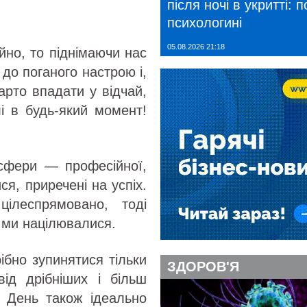
після ночі в укритті: 
психологині
05.08.2026 21:18
йно, то піднімаючи нас
до поганого настрою і,
варто впадати у відчай,
 в будь-який момент!
 сфери — професійної,
я, приречені на успіх.
ілеспрямовано, тоді
й ми націлювалися.
ібно зупинятися тільки
ЗДОРОВ'Я
від дрібніших і більш
. День також ідеально