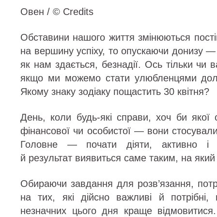
Овен / © Credits
Обставини нашого життя змінюються пості
на вершину успіху, то опускаючи донизу — 
як нам здається, безнадії. Ось тільки чи 
якщо ми можемо стати улюбленцями долі
Якому знаку зодіаку пощастить 30 квітня?
День, коли будь-які справи, хоч би якої
фінансової чи особистої — вони стосувалис
Головне — почати діяти, активно і ц
й результат виявиться саме таким, на яки
Обираючи завдання для розв’язання, потр
на тих, які дійсно важливі й потрібні, 
незначних цього дня краще відмовитися