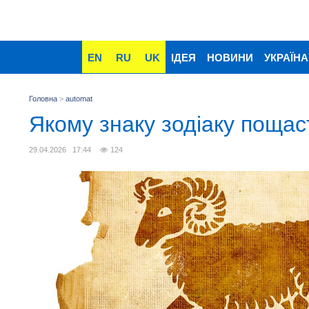
EN
RU
UK
ІДЕЯ
НОВИНИ
УКРАЇНА
Головна
>
automat
Якому знаку зодіаку пощаст
29.04.2026 17:44
124