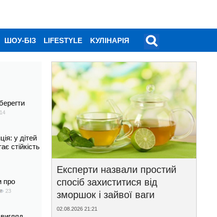
ШОУ-БІЗ
LIFESTYLE
KУЛІНАРІЯ
берегти
14
ія: у дітей
тає стійкість
Експерти назвали простий
спосіб захиститися від
и про
23
зморшок і зайвої ваги
02.08.2026 21:21
 вигляд