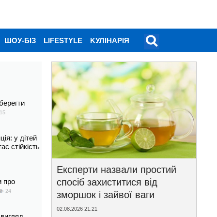
ШОУ-БІЗ
LIFESTYLE
KУЛІНАРІЯ
берегти
15
ія: у дітей
тає стійкість
Експерти назвали простий
спосіб захиститися від
и про
24
зморшок і зайвої ваги
02.08.2026 21:21
 вигляд