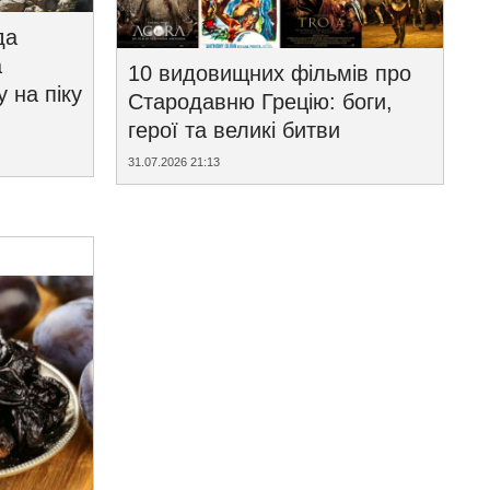
да
а
10 видовищних фільмів про
у на піку
Стародавню Грецію: боги,
герої та великі битви
31.07.2026 21:13