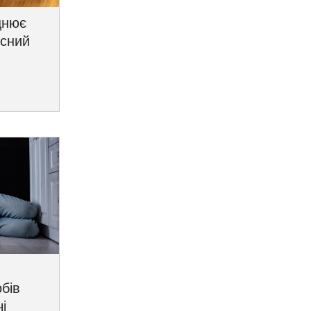
цнює
исний
бів
і