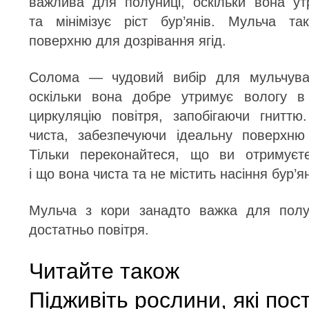
важлива для полуниці, оскільки вона ут
та мінімізує ріст бур’янів. Мульча та
поверхню для дозрівання ягід.
Солома — чудовий вибір для мульчуван
оскільки вона добре утримує вологу в 
циркуляцію повітря, запобігаючи гнитт
чиста, забезпечуючи ідеальну поверхню
Тільки переконайтеся, що ви отримуєт
і що вона чиста та не містить насіння бур’ян
Мульча з кори занадто важка для полу
достатньо повітря.
Читайте також
Підживіть рослини, які пос