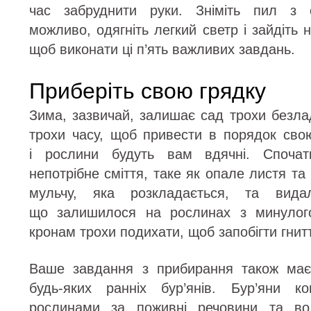
час забруднити руки. Зніміть пил з с
можливо, одягніть легкий светр і зайдіть 
щоб виконати ці п’ять важливих завдань.
Приберіть свою грядку
Зима, зазвичай, залишає сад трохи безла
трохи часу, щоб привести в порядок сво
і рослини будуть вам вдячні. Спочатк
непотрібне сміття, таке як опале листя та 
мульчу, яка розкладається, та видал
що залишилося на рослинах з минулого
кронам трохи подихати, щоб запобігти гнит
Ваше завдання з прибирання також має
будь-яких ранніх бур’янів. Бур’яни к
рослинами за поживні речовини та вод