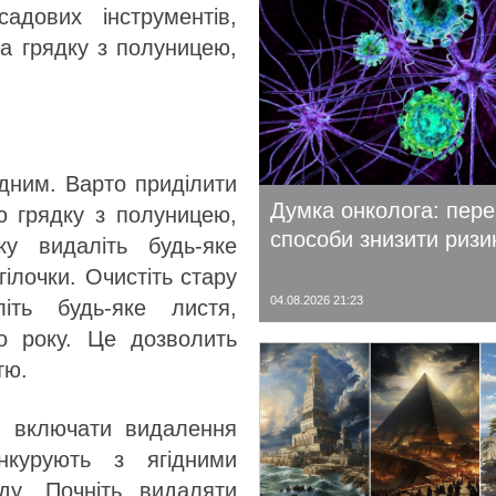
адових інструментів,
на грядку з полуницею,
дним. Варто приділити
Думка онколога: пере
ю грядку з полуницею,
способи знизити ризи
у видаліть будь-яке
гілочки. Очистіть стару
04.08.2026 21:23
іть будь-яке листя,
 року. Це дозволить
тю.
 включати видалення
онкурують з ягідними
у. Почніть видаляти