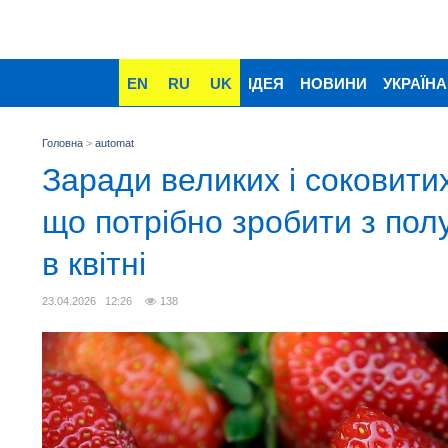
EN
RU
UK
ІДЕЯ
НОВИНИ
УКРАЇНА
Головна
>
automat
Заради великих і соковитих
що потрібно зробити з по
в квітні
23.04.2026 12:26
138