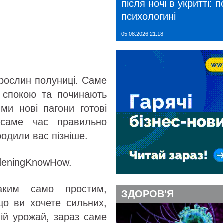
після ночі в укритті: 
психологині
05.08.2026 21:18
рослин полуниці. Саме
о спокою та починають
ими нові пагони готові
 саме час правильно
одили вас пізніше.
rdeningKnowHow.
аким само простим,
ЗДОРОВ'Я
що ви хочете сильних,
ній урожай, зараз саме