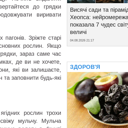
вертайтеся до грядки
Висячі сади та пірамі
родовжувати виривати
Хеопса: нейромереж
показала 7 чудес світ
величі
 пагонів. Зріжте старі
04.08.2026 21:17
 основних рослин. Якщо
грядки, зараз саме час
мках, де ви не хочете,
ЗДОРОВ'Я
ни, які ви залишаєте,
н та заповнити будь-які
ягідних рослин трохи
свіжу мульчу. Мульча