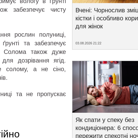
римує вологу в ґрунті
кож забезпечує чисту
Вчені: Чорнослив змі
кістки і особливо кор
для жінок
ня рослин полуниці,
ґрунті та забезпечує
03.08.2026 21:22
ю. Солома також дуже
 для дозрівання ягід.
е солому, а не сіно,
ів.
ниці та не пропускає
Як спати у спеку без
кондиціонера: 6 спосо
тійно
пережити спекотні ноч