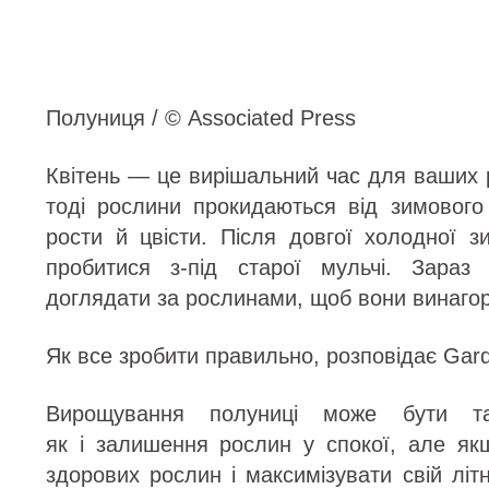
Полуниця / © Associated Press
Квітень — це вирішальний час для ваших 
тоді рослини прокидаються від зимовог
рости й цвісти. Після довгої холодної з
пробитися з-під старої мульчі. Зараз
доглядати за рослинами, щоб вони винагор
Як все зробити правильно, розповідає Ga
Вирощування полуниці може бути т
як і залишення рослин у спокої, але як
здорових рослин і максимізувати свій літ