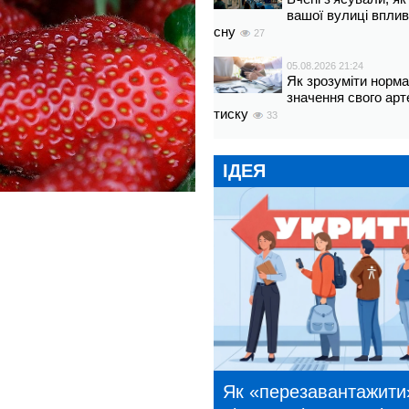
вашої вулиці вплив
сну
27
05.08.2026 21:24
Як зрозуміти норм
значення свого арт
тиску
33
ІДЕЯ
Як «перезавантажити