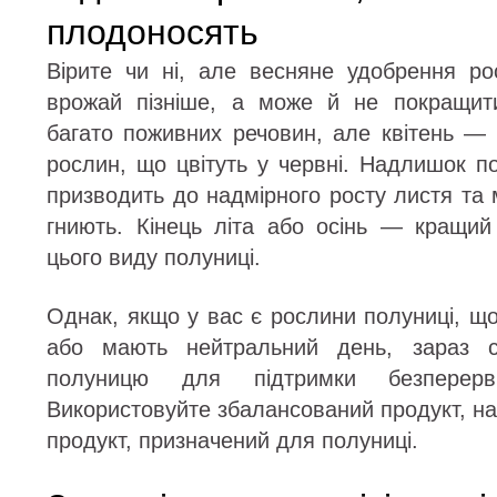
плодоносять
Вірите чи ні, але весняне удобрення р
врожай пізніше, а може й не покращит
багато поживних речовин, але квітень —
рослин, що цвітуть у червні. Надлишок п
призводить до надмірного росту листя та м
гниють. Кінець літа або осінь — кращи
цього виду полуниці.
Однак, якщо у вас є рослини полуниці, щ
або мають нейтральний день, зараз 
полуницю для підтримки безперерв
Використовуйте збалансований продукт, на
продукт, призначений для полуниці.