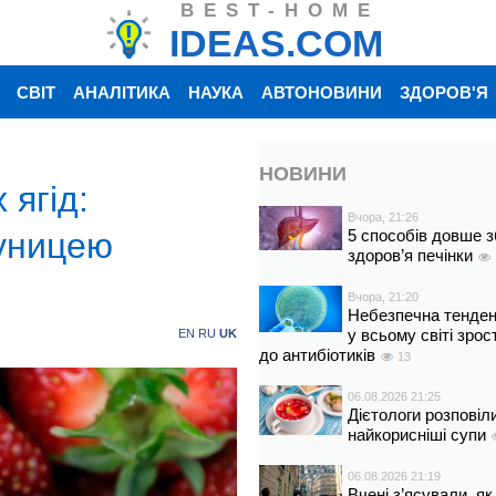
BEST-HOME
IDEAS.COM
СВІТ
АНАЛІТИКА
НАУКА
АВТОНОВИНИ
ЗДОРОВ'Я
НОВИНИ
 ягід:
Вчора, 21:26
луницею
5 способів довше з
здоров’я печінки
Вчора, 21:20
Небезпечна тенденц
у всьому світі зрос
EN
RU
UK
до антибіотиків
13
06.08.2026 21:25
Дієтологи розповіл
найкорисніші супи
06.08.2026 21:19
Вчені з’ясували, як