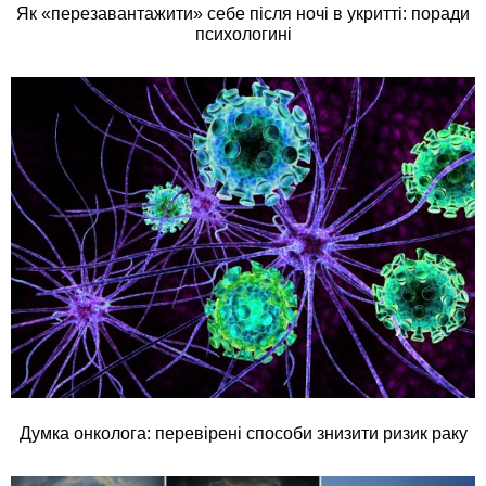
Як «перезавантажити» себе після ночі в укритті: поради
психологині
Думка онколога: перевірені способи знизити ризик раку