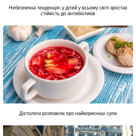
Небезпечна тенденція: у дітей у всьому світі зростає
стійкість до антибіотиків
Дієтологи розповіли про найкорисніші супи