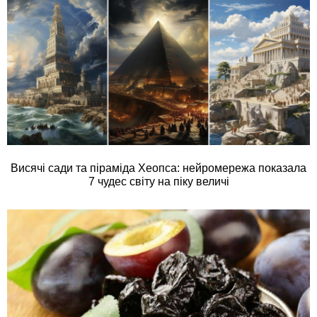
Висячі сади та піраміда Хеопса: нейромережа показала
7 чудес світу на піку величі