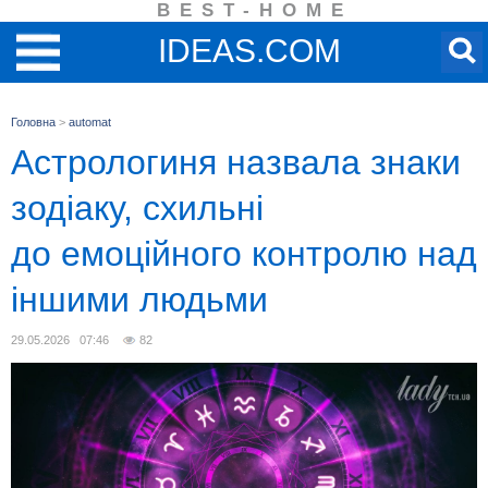
BEST-HOME
IDEAS.COM
Головна
>
automat
Астрологиня назвала знаки
зодіаку, схильні
до емоційного контролю над
іншими людьми
29.05.2026 07:46
82