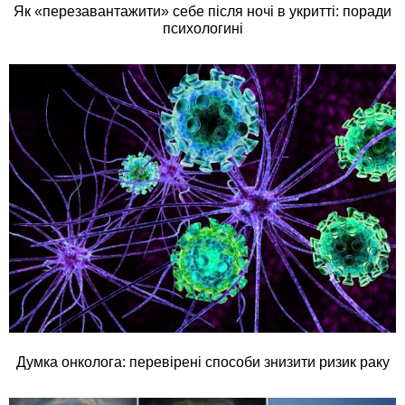
Як «перезавантажити» себе після ночі в укритті: поради
психологині
Думка онколога: перевірені способи знизити ризик раку