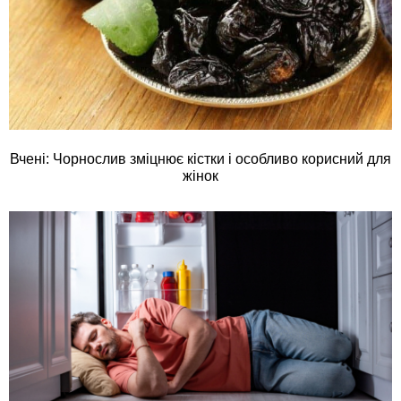
Вчені: Чорнослив зміцнює кістки і особливо корисний для
жінок