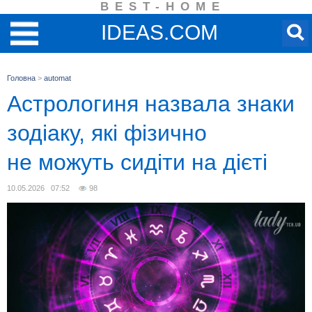
BEST-HOME
IDEAS.COM
Головна
>
automat
Астрологиня назвала знаки
зодіаку, які фізично
не можуть сидіти на дієті
10.05.2026 07:52
98