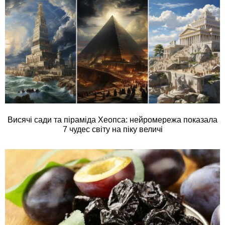
Висячі сади та піраміда Хеопса: нейромережа показала
7 чудес світу на піку величі