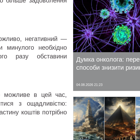
то більше задоволення
ожливо, негативний —
ки минулого необхідно
ього разу обставини
Думка онколога: пере
способи знизити ризи
04.08.2026 21:23
ке можливе в цей час,
итися з ощадливістю:
астину коштів потрібно