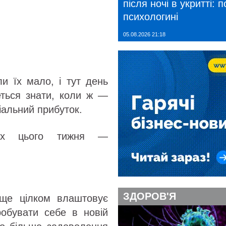
після ночі в укритті: 
психологині
05.08.2026 21:18
ли їх мало, і тут день
еться знати, коли ж —
іальний прибуток.
піх цього тижня —
ЗДОРОВ'Я
ище цілком влаштовує
робувати себе в новій