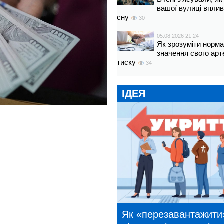
вашої вулиці вплив
сну
30
05.08.2026 21:24
Як зрозуміти норм
значення свого арт
тиску
34
ІДЕЯ
Як «перезавантажити