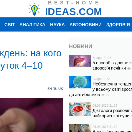
BEST-HOME
IDEAS.COM
СВІТ
АНАЛІТИКА
НАУКА
АВТОНОВИНИ
ЗДОРОВ'Я
НОВИНИ
ждень: на кого
Вчора, 21:26
буток 4–10
5 способів довше з
здоров’я печінки
Вчора, 21:20
Небезпечна тенденц
у всьому світі зрос
EN
RU
UK
до антибіотиків
14
06.08.2026 21:25
Дієтологи розповіл
найкорисніші супи
06.08.2026 21:19
Вчені з’ясували, як