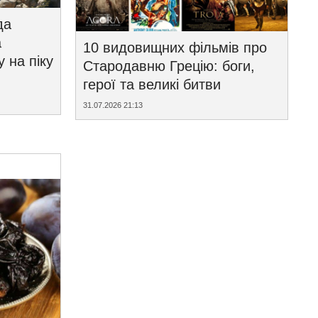
да
а
10 видовищних фільмів про
у на піку
Стародавню Грецію: боги,
герої та великі битви
31.07.2026 21:13