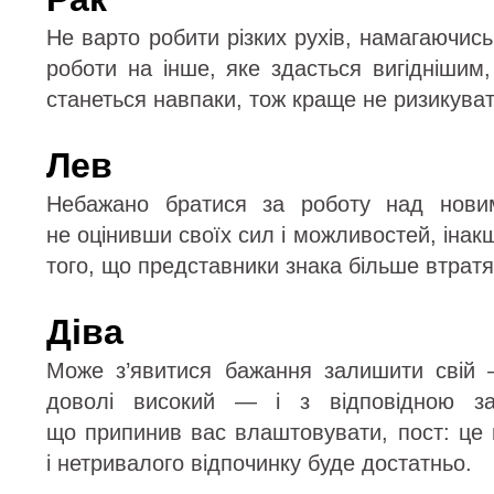
Не варто робити різких рухів, намагаючись
роботи на інше, яке здасться вигіднішим
станеться навпаки, тож краще не ризикува
Лев
Небажано братися за роботу над новим
не оцінивши своїх сил і можливостей, інак
того, що представники знака більше втратя
Діва
Може з’явитися бажання залишити свій 
доволі високий — і з відповідною за
що припинив вас влаштовувати, пост: це 
і нетривалого відпочинку буде достатньо.