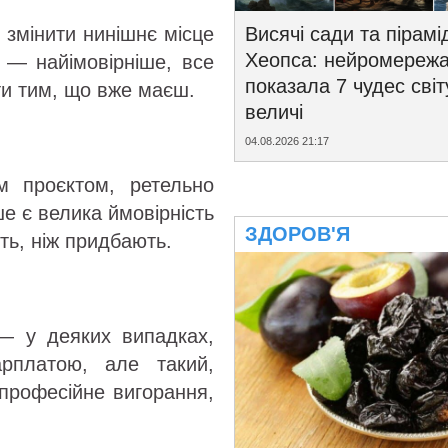
Висячі сади та пірамі
 змінити нинішнє місце
Хеопса: нейромереж
, — найімовірніше, все
показала 7 чудес світ
ти тим, що вже маєш.
величі
04.08.2026 21:17
 проєктом, ретельно
ше є велика ймовірність
ЗДОРОВ'Я
ть, ніж придбають.
— у деяких випадках,
рплатою, але такий,
професійне вигорання,