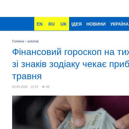
EN
RU
UK
ІДЕЯ
НОВИНИ
УКРАЇНА
Головна
>
automat
Фінансовий гороскоп на ти
зі знаків зодіаку чекає при
травня
02.05.2026 12:19
88