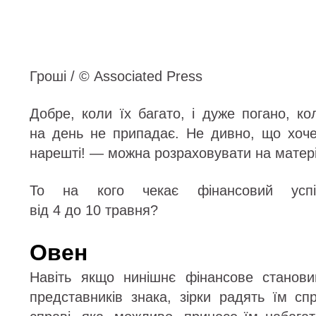
Гроші / © Associated Press
Добре, коли їх багато, і дуже погано, ко
на день не припадає. Не дивно, що хоч
нарешті! — можна розраховувати на матер
То на кого чекає фінансовий ус
від 4 до 10 травня?
Овен
Навіть якщо нинішнє фінансове станов
представників знака, зірки радять їм сп