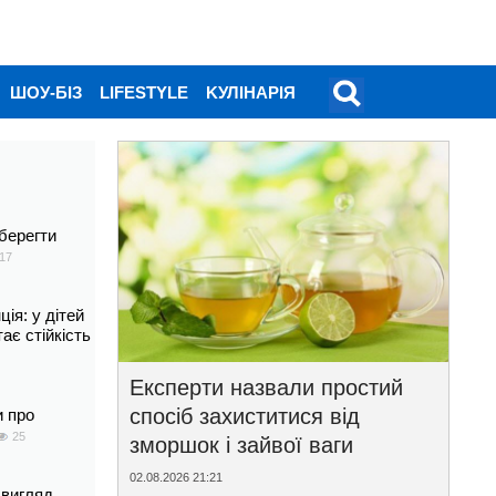
ШОУ-БІЗ
LIFESTYLE
KУЛІНАРІЯ
берегти
17
ія: у дітей
тає стійкість
Експерти назвали простий
спосіб захиститися від
и про
25
зморшок і зайвої ваги
02.08.2026 21:21
 вигляд