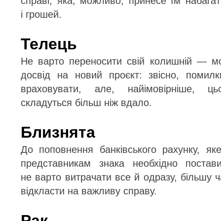
справі, яка, можливо, принесе їм набага
і грошей.
Телець
Не варто переносити свій колишній — м
досвід на новий проєкт: звісно, помил
враховувати, але, найімовірніше, ц
складуться більш ніж вдало.
Близнята
До поповнення банківського рахунку, я
представникам знака необхідно постав
не варто витрачати все й одразу, більшу ч
відкласти на важливу справу.
Рак