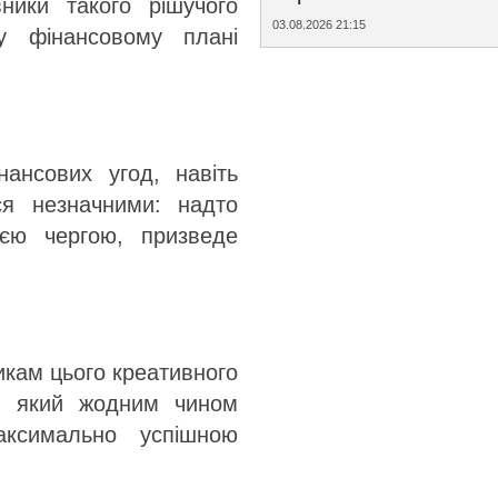
ники такого рішучого
03.08.2026 21:15
у фінансовому плані
нансових угод, навіть
я незначними: надто
оєю чергою, призведе
никам цього креативного
, який жодним чином
аксимально успішною