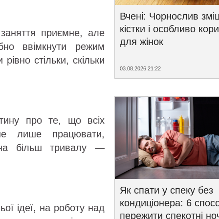
Вчені: Чорнослив змі
кістки і особливо кор
 заняття приємне, але
для жінок
бно ввімкнути режим
 рівно стільки, скільки
03.08.2026 21:22
стину про те, що всіх
не лише працювати,
 на більш тривалу —
Як спати у спеку без
кондиціонера: 6 спосо
ьої ідеї, на роботу над
пережити спекотні ноч