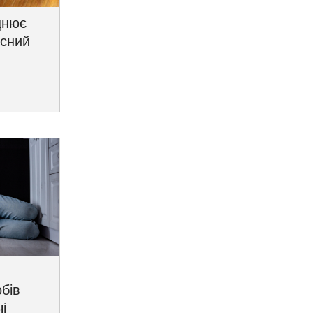
цнює
исний
бів
і