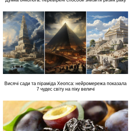
Висячі сади та піраміда Хеопса: нейромережа показала
7 чудес світу на піку величі