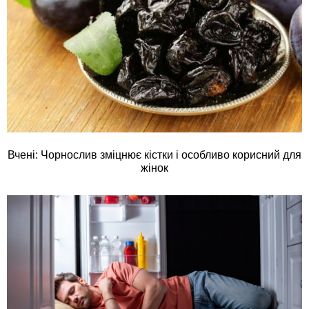
Вчені: Чорнослив зміцнює кістки і особливо корисний для
жінок