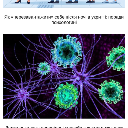
Як «перезавантажити» себе після ночі в укритті: поради
психологині
Думка онколога: перевірені способи знизити ризик раку