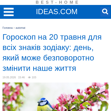
BEST-HOME
IDEAS.COM
Головна
>
automat
Гороскоп на 20 травня для
всіх знаків зодіаку: день,
який може безповоротно
змінити наше життя
19.05.2026 15:46
103