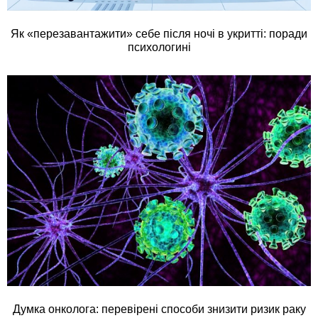
Як «перезавантажити» себе після ночі в укритті: поради
психологині
Думка онколога: перевірені способи знизити ризик раку