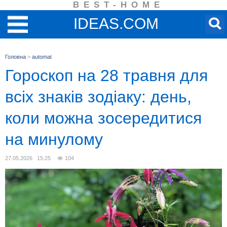
BEST-HOME
IDEAS.COM
Головна
>
automat
Гороскоп на 28 травня для
всіх знаків зодіаку: день,
коли можна зосередитися
на минулому
27.05.2026 15:25
104