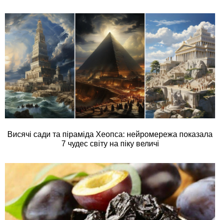
Висячі сади та піраміда Хеопса: нейромережа показала
7 чудес світу на піку величі