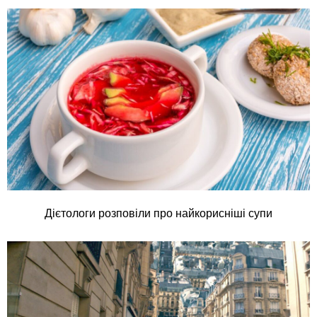
Дієтологи розповіли про найкорисніші супи