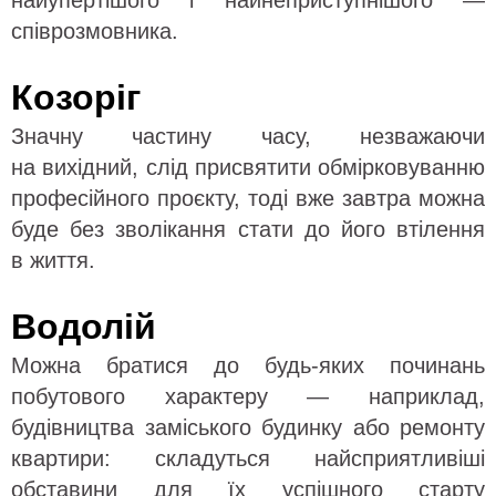
найупертішого і найнеприступнішого —
співрозмовника.
Козоріг
Значну частину часу, незважаючи
на вихідний, слід присвятити обмірковуванню
професійного проєкту, тоді вже завтра можна
буде без зволікання стати до його втілення
в життя.
Водолій
Можна братися до будь-яких починань
побутового характеру — наприклад,
будівництва заміського будинку або ремонту
квартири: складуться найсприятливіші
обставини для їх успішного старту