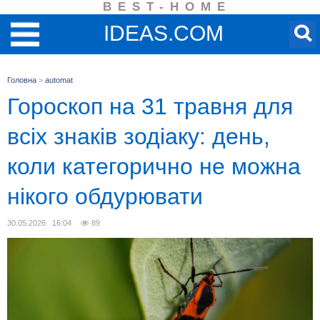
BEST-HOME
IDEAS.COM
Головна
>
automat
Гороскоп на 31 травня для
всіх знаків зодіаку: день,
коли категорично не можна
нікого обдурювати
30.05.2026 16:04
89