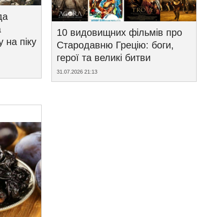
да
а
10 видовищних фільмів про
у на піку
Стародавню Грецію: боги,
герої та великі битви
31.07.2026 21:13