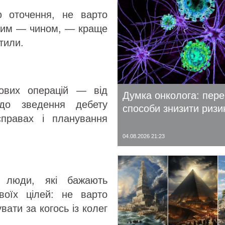
ю оточення, не варто
чним — чином, — краще
тили.
ових операцій — від
Думка онколога: пере
до зведення дебету
способи знизити ризи
правах і планування
04.08.2026 21:23
 люди, які бажають
воїх цілей: не варто
вати за когось із колег