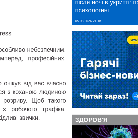
після ночі в укритті: 
психологині
05.08.2026 21:18
ress
 особливо небезпечним,
перед, професійних,
о очікує від вас вчасно
ися з коханою людиною
 розриву. Щоб такого
з робочого графіка,
ідливі звички.
ЗДОРОВ'Я