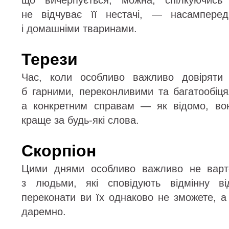
що вичерпується, можна, спілкуючись 
не відчуває її нестачі, — насамперед
і домашніми тваринами.
Терези
Час, коли особливо важливо довіряти
б гарними, переконливими та багатообіц
а конкретним справам — як відомо, во
краще за будь-які слова.
Скорпіон
Цими днями особливо важливо не варто
з людьми, які сповідують відмінну ві
переконати ви їх однаково не зможете, а
даремно.