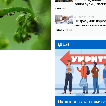
вашої вулиці вплив
сну
27
05.08.2026 21:24
Як зрозуміти норм
значення свого арт
тиску
34
ІДЕЯ
Як «перезавантажити