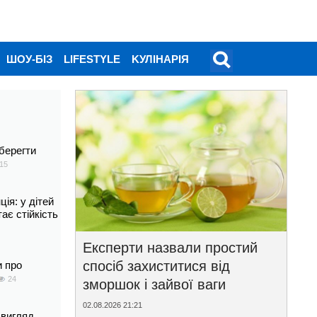
ШОУ-БІЗ
LIFESTYLE
KУЛІНАРІЯ
берегти
15
ія: у дітей
тає стійкість
Експерти назвали простий
спосіб захиститися від
и про
24
зморшок і зайвої ваги
02.08.2026 21:21
 вигляд