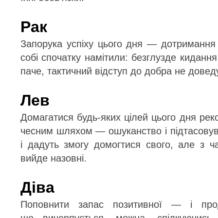
Рак
Запорука успіху цього дня — дотримання о
собі спочатку намітили: безглузде кидання 
паче, тактичний відступ до добра не довед
Лев
Домагатися будь-яких цілей цього дня ре
чесним шляхом — ошуканство і підтасовув
і дадуть змогу домогтися свого, але з 
вийде назовні.
Діва
Поповнити запас позитивної — і прод