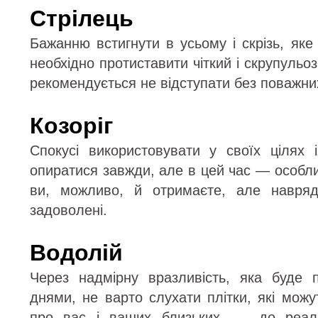
Стрілець
Бажанню встигнути в усьому і скрізь, яке 
необхідно протиставити чіткий і скрупульоз
рекомендується не відступати без поважни
Козоріг
Спокусі використовувати у своїх цілях
опиратися завжди, але в цей час — особл
ви, можливо, й отримаєте, але навря
задоволені.
Водолій
Через надмірну вразливість, яка буде
днями, не варто слухати плітки, які можу
про вас і ваших близьких, — до реаль