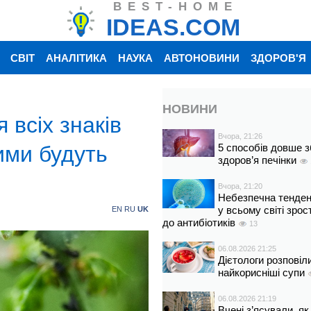
BEST-HOME
IDEAS.COM
СВІТ
АНАЛІТИКА
НАУКА
АВТОНОВИНИ
ЗДОРОВ'Я
НОВИНИ
 всіх знаків
Вчора, 21:26
ими будуть
5 способів довше з
здоров’я печінки
Вчора, 21:20
Небезпечна тенденц
у всьому світі зрос
EN
RU
UK
до антибіотиків
13
06.08.2026 21:25
Дієтологи розповіл
найкорисніші супи
06.08.2026 21:19
Вчені з’ясували, як