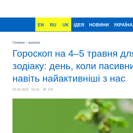
EN
RU
UK
ІДЕЯ
НОВИНИ
УКРАЇНА
Головна
>
automat
Гороскоп на 4–5 травня для
зодіаку: день, коли пасивн
навіть найактивніші з нас
03.05.2026 18:34
100