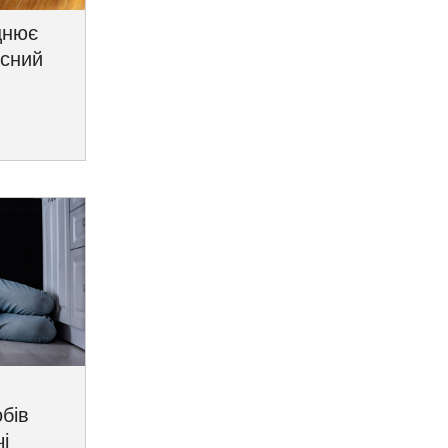
цнює
исний
бів
і