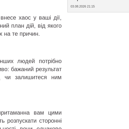
03.08.2026 21:15
внесе хаос у ваші дії,
ний план дій, від якого
х на те причин.
 інших людей потрібно
иво: бажаний результат
д чи залишитеся ним
 притаманна вам цими
ть розпускати сторонні
ності вони однаково