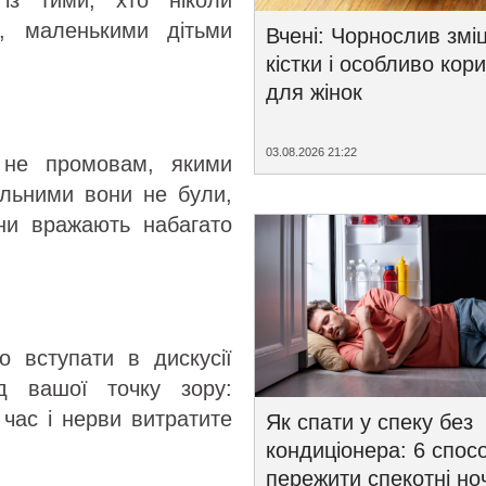
із тими, хто ніколи
, маленькими дітьми
Вчені: Чорнослив змі
кістки і особливо кор
для жінок
03.08.2026 21:22
 не промовам, якими
яльними вони не були,
ни вражають набагато
 вступати в дискусії
д вашої точку зору:
 час і нерви витратите
Як спати у спеку без
кондиціонера: 6 спосо
пережити спекотні ноч