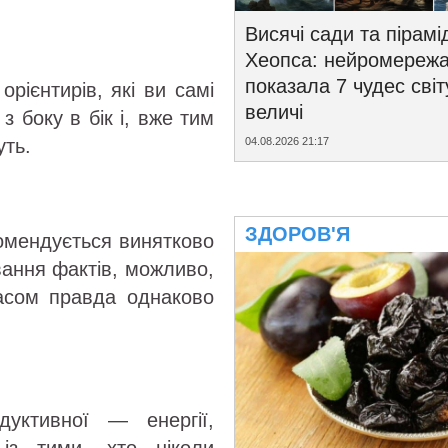
Висячі сади та пірамі
Хеопса: нейромереж
показала 7 чудес світ
рієнтирів, які ви самі
величі
з боку в бік і, вже тим
04.08.2026 21:17
уть.
ЗДОРОВ'Я
комендується винятково
ання фактів, можливо,
часом правда однаково
уктивної — енергії,