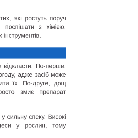
тих, які ростуть поруч
 поспішати з хімією,
 інструментів.
е відкласти. По-перше,
огоду, адже засіб може
ити їх. По-друге, дощ
осто змиє препарат
у сильну спеку. Високі
цеси у рослин, тому