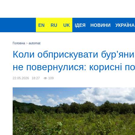
EN
RU
UK
ІДЕЯ
НОВИНИ
УКРАЇНА
Головна
>
automat
Коли обприскувати бур’яни
не повернулися: корисні п
22.05.2026 18:27
109