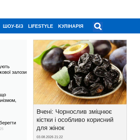
ШОУ-БІЗ
LIFESTYLE
KУЛІНАРІЯ
ують
кової залози
 що
анізмом,
Вчені: Чорнослив зміцнює
кістки і особливо корисний
берегти
для жінок
25
03.08.2026 21:22