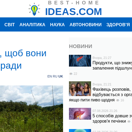
BEST-HOME
IDEAS.COM
СВІТ
АНАЛІТИКА
НАУКА
АВТОНОВИНИ
ЗДОРОВ'Я
НОВИНИ
, щоб вони
Вчора, 21:27
оради
Продукти, що зниж
запалення підшлун
22
EN
RU
UK
Вчора, 21:21
Фахівець розповів,
відбувається з орг
якщо пити пиво щодня
16
07.08.2026 21:26
5 способів довше з
здоров’я печінки