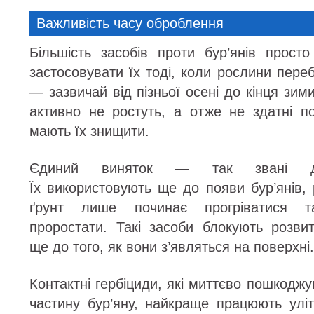
Важливість часу оброблення
Більшість засобів проти бур’янів прос
застосовувати їх тоді, коли рослини пере
— зазвичай від пізньої осені до кінця зим
активно не ростуть, а отже не здатні по
мають їх знищити.
Єдиний виняток — так звані дос
Їх використовують ще до появи бур’янів,
ґрунт лише починає прогріватися та
проростати. Такі засоби блокують розви
ще до того, як вони з’являться на поверхні.
Контактні гербіциди, які миттєво пошкодж
частину бур’яну, найкраще працюють уліт