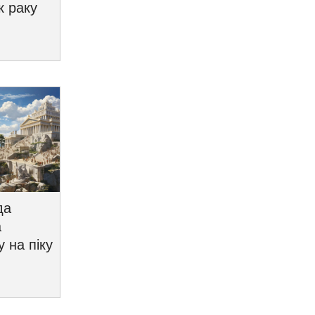
к раку
да
а
у на піку