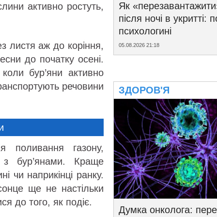
Як «перезавантажити
слини активно ростуть,
після ночі в укритті: 
психологині
ез листя аж до коріння,
05.08.2026 21:18
есни до початку осені.
 коли бур’яни активно
ранспортують речовини
ЗДОРОВ'Я
и
я поливання газону,
з бур’янами. Краще
і чи наприкінці ранку.
сонце ще не настільки
я до того, як подіє.
Думка онколога: пере