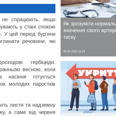
то не спрацюють, якщо
Як зрозуміти нормал
бувають у стані спокою
значення свого артер
и. У цей період бур’яни
тиску
глинати речовини, які
05.08.2026 21:24
ходові гербіциди.
 ранньою весною, коли
 насіння готується
ток молодих паростків
ують листя та надземну
ку, а саме від червня