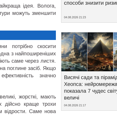
способи знизити ризи
айкраща ідея. Волога,
тури можуть зменшити
04.08.2026 21:23
яни потрібно скосити
 одна з найпоширеніших
діють саме через листя.
на поглине засіб. Якщо
ефективність значно
Висячі сади та пірамі
Хеопса: нейромереж
показала 7 чудес світ
великі, жорсткі, мають
величі
їх дійсно краще трохи
04.08.2026 21:17
м відрости. Саме нова