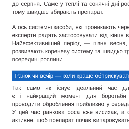
до серпня. Саме у теплі та сонячні дні ро
тому швидше вбирають препарат.
А ось системні засоби, які проникають чер
експерти радять застосовувати від кінця в
Найефективніший період — пізня весна,
розвивають кореневу систему та швидко т
всередині рослини.
Ранок чи вечір — коли краще обприскуват
Так само як існує ідеальний час дл
є і найкращий момент для боротьби 
проводити оброблення приблизно у середин
У цей час ранкова роса вже висихає, а 
активне, щоб препарат почав випаровуватис