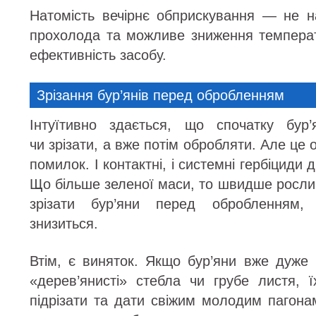
Натомість вечірнє обприскування — не н
прохолода та можливе зниження темпера
ефективність засобу.
Зрізання бур’янів перед обробленням
Інтуїтивно здається, що спочатку бур’
чи зрізати, а вже потім обробляти. Але це
помилок. І контактні, і системні гербіциди 
Що більше зеленої маси, то швидше росли
зрізати бур’яни перед обробленням, 
знизиться.
Втім, є виняток. Якщо бур’яни вже дуже 
«дерев’янисті» стебла чи грубе листя, 
підрізати та дати свіжим молодим пагона