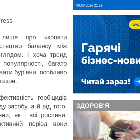
06.08.2026 21:19
Press
 лише про «копати
стецтво балансу між
оглядом. І хоча тренд
популярності, багато
вати бур’яни, особливо
газон.
тивність гербіцидів
ЗДОРОВ'Я
 засобу, а й від того,
ни, як і всі рослини,
ктивний період вони