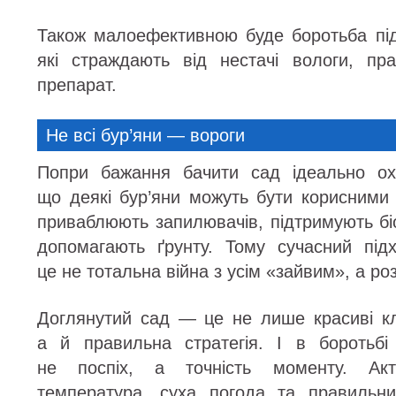
Також малоефективною буде боротьба під
які страждають від нестачі вологи, пр
препарат.
Не всі бур’яни — вороги
Попри бажання бачити сад ідеально ох
що деякі бур’яни можуть бути корисними
приваблюють запилювачів, підтримують біо
допомагають ґрунту. Тому сучасний під
це не тотальна війна з усім «зайвим», а р
Доглянутий сад — це не лише красиві кл
а й правильна стратегія. І в боротьбі
не поспіх, а точність моменту. Акт
температура, суха погода та правильн