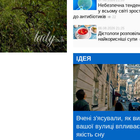
07.08.2026 21:20
Небезпечна тенденц
у всьому світі зрос
до антибіотиків
22
06.08.2026 21:25
Дієтологи розповіл
найкорисніші супи
ІДЕЯ
Вчені з’ясували, як в
вашої вулиці впливає
якість сну