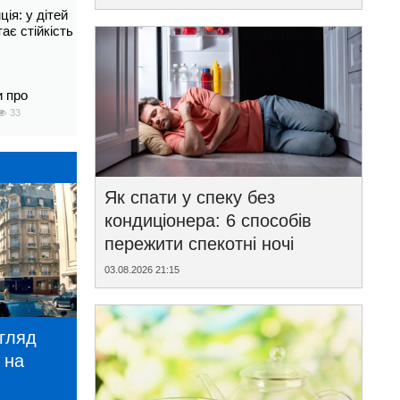
ія: у дітей
тає стійкість
и про
33
Як спати у спеку без
кондиціонера: 6 способів
пережити спекотні ночі
03.08.2026 21:15
игляд
 на