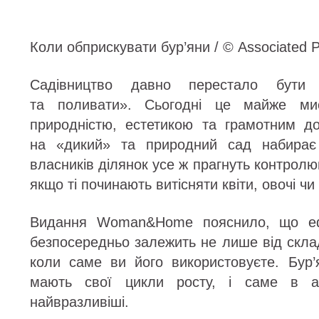
Коли обприскувати бур’яни / © Associated 
Садівництво давно перестало бути
та поливати». Сьогодні це майже ми
природністю, естетикою та грамотним д
на «дикий» та природний сад набирає 
власників ділянок усе ж прагнуть контролю
якщо ті починають витісняти квіти, овочі чи 
Видання Woman&Home пояснило, що ефек
безпосередньо залежить не лише від складу
коли саме ви його використовуєте. Бур’я
мають свої цикли росту, і саме в а
найвразливіші.