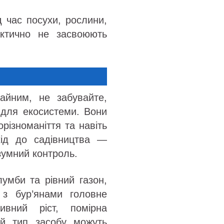
 час посухи, рослини,
актично не засвоюють
айним, не забувайте,
 для екосистеми. Вони
різноманіття та навіть
хід до садівництва —
озумний контроль.
умби та рівний газон,
 з бур’янами головне
ивний ріст, помірна
ий тип засобу можуть