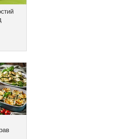
остий
д
трав