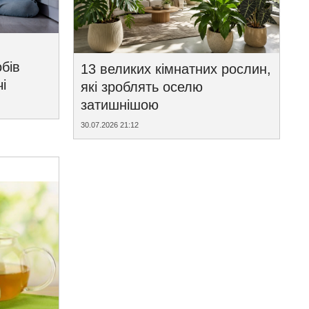
бів
13 великих кімнатних рослин,
і
які зроблять оселю
затишнішою
30.07.2026 21:12