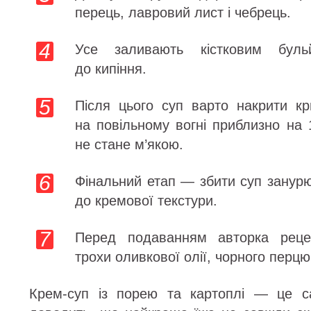
перець, лавровий лист і чебрець.
Усе заливають кістковим буль
до кипіння.
Після цього суп варто накрити к
на повільному вогні приблизно на 
не стане м’якою.
Фінальний етап — збити суп зану
до кремової текстури.
Перед подаванням авторка реце
трохи оливкової олії, чорного перцю 
Крем-суп із порею та картоплі — це с