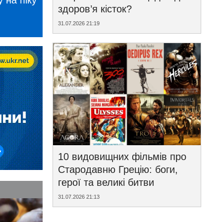
 на піку
здоров’я кісток?
31.07.2026 21:19
10 видовищних фільмів про
Стародавню Грецію: боги,
герої та великі битви
31.07.2026 21:13