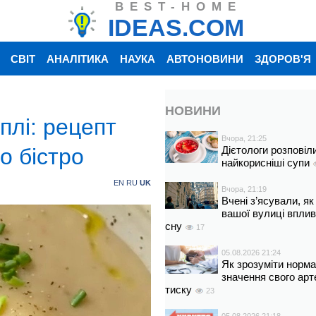
BEST-HOME
IDEAS.COM
СВІТ
АНАЛІТИКА
НАУКА
АВТОНОВИНИ
ЗДОРОВ'Я
НОВИНИ
плі: рецепт
Вчора, 21:25
о бістро
Дієтологи розповіл
найкорисніші супи
EN
RU
UK
Вчора, 21:19
Вчені з’ясували, як
вашої вулиці вплив
сну
17
05.08.2026 21:24
Як зрозуміти норм
значення свого арт
тиску
23