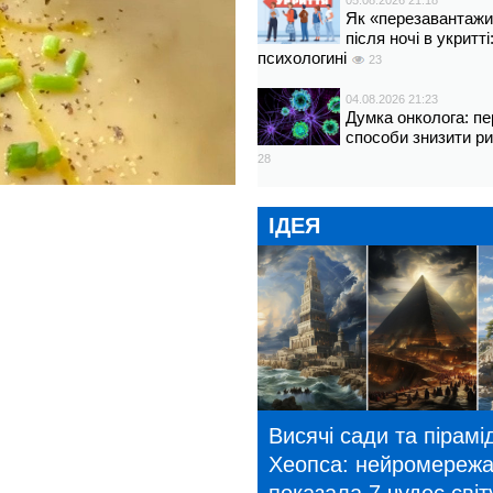
05.08.2026 21:18
Як «перезавантажи
після ночі в укритт
психологині
23
04.08.2026 21:23
Думка онколога: пе
способи знизити р
28
ІДЕЯ
Висячі сади та пірамі
Хеопса: нейромереж