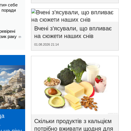
ти» себе
і: поради
Вчені з’ясували, що впливає
ревірені
на сюжети наших снів
изик раку
01.08.2026 21:14
да
Скільки продуктів з кальцієм
а
потрібно вживати щодня для