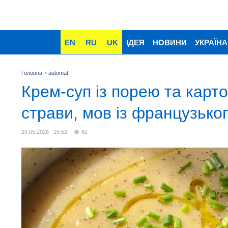
EN
RU
UK
ІДЕЯ
НОВИНИ
УКРАЇНА
Головна
>
automat
Крем-суп із порею та карто
страви, мов із французьког
29.05.2026 15:52
62