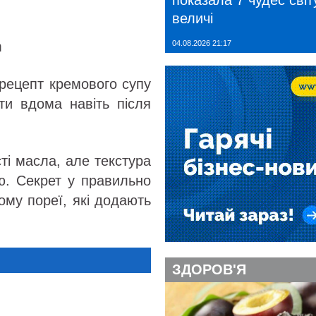
показала 7 чудес світу
величі
m
04.08.2026 21:17
о рецепт кремового супу
ти вдома навіть після
ті масла, але текстура
ю. Секрет у правильно
ому пореї, які додають
ЗДОРОВ'Я