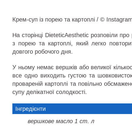
Крем-суп із порею та картоплі / © Instagra
На сторінці DieteticAesthetic розповіли пр
з порею та картоплі, який легко повтори
довгого робочого дня.
У ньому немає вершків або великої кількос
все одно виходить густою та шовковисто
провареній картоплі та повільно обсмажен
супу делікатної солодкості.
Інгредієнти
вершкове масло 1 ст. л