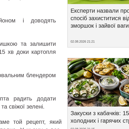
Експерти назвали пр
спосіб захиститися ві
йоном і доводять
зморшок і зайвої ваги
02.08.2026 21:21
ришкою та залишити
15 хв доки картопля
рювальним блендером
пта радить додати
та свіжої зелені.
Закуски з кабачків: 15
холодних і гарячих с
аме той рецепт, який
02.08.2026 21:15