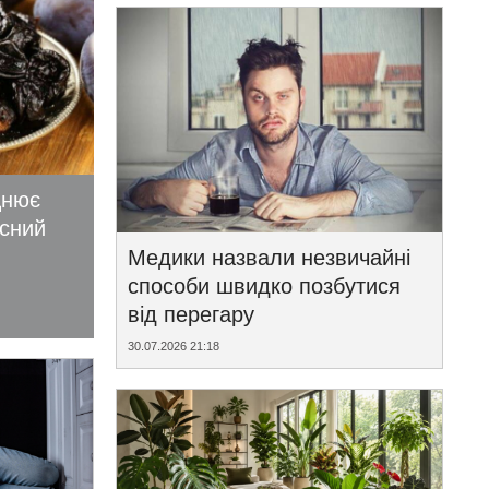
цнює
исний
Медики назвали незвичайні
способи швидко позбутися
від перегару
30.07.2026 21:18