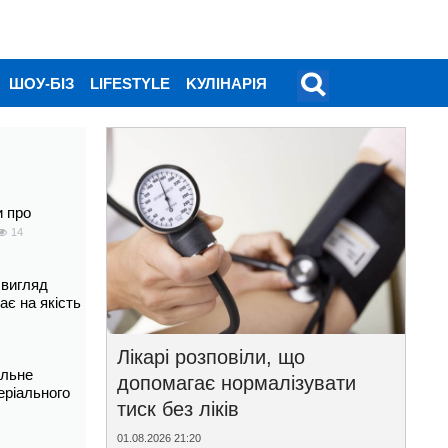
ШОУ-БІЗ
LIFESTYLE
KУЛІНАРІЯ
и про
14
 вигляд
ає на якість
Лікарі розповіли, що
альне
допомагає нормалізувати
еріального
тиск без ліків
01.08.2026 21:20