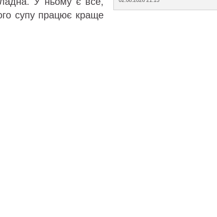
ладна. У ньому є все,
лого супу працює краще