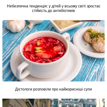
Небезпечна тенденція: у дітей у всьому світі зростає
стійкість до антибіотиків
Дієтологи розповіли про найкорисніші супи