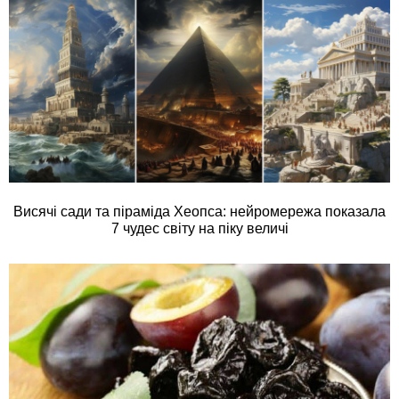
Висячі сади та піраміда Хеопса: нейромережа показала
7 чудес світу на піку величі