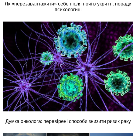
Як «перезавантажити» себе після ночі в укритті: поради
психологині
Думка онколога: перевірені способи знизити ризик раку