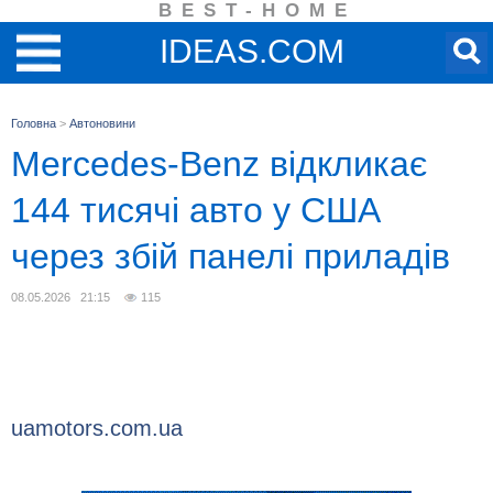
BEST-HOME
IDEAS.COM
Головна
>
Автоновини
Mercedes-Benz відкликає
144 тисячі авто у США
через збій панелі приладів
08.05.2026 21:15
115
uamotors.com.ua