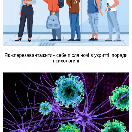
Як «перезавантажити» себе після ночі в укритті: поради
психологині