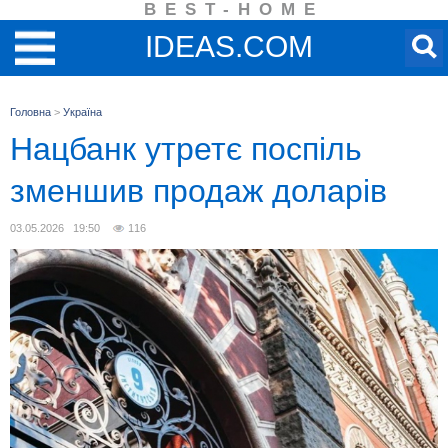
BEST-HOME
IDEAS.COM
Головна
>
Україна
Нацбанк утретє поспіль
зменшив продаж доларів
03.05.2026 19:50
116