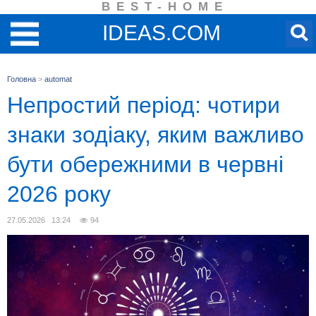
BEST-HOME
IDEAS.COM
Головна
>
automat
Непростий період: чотири
знаки зодіаку, яким важливо
бути обережними в червні
2026 року
27.05.2026 13:24
94