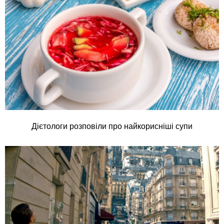
Дієтологи розповіли про найкорисніші супи