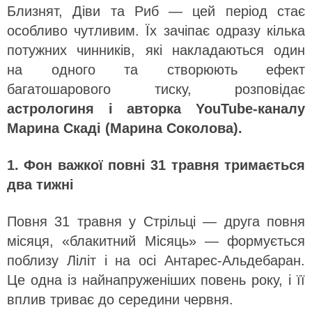
Близнят, Діви та Риб — цей період стає
особливо чутливим. Їх зачіпає одразу кілька
потужних чинників, які накладаються один
на одного та створюють ефект
багатошарового тиску, розповідає
астрологиня і авторка YouTube-каналу
Марина Скаді (Марина Соколова)
.
1. Фон важкої повні 31 травня тримається
два тижні
Повня 31 травня у Стрільці — друга повня
місяця, «блакитний Місяць» — формується
поблизу Ліліт і на осі Антарес-Альдебаран.
Це одна із найнапруженіших повень року, і її
вплив триває до середини червня.