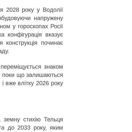
я 2028 року у Водолії
 добудовуючи напружену
оном у гороскопах Росії
ака конфігурація вказує
я конструкція починає
аду.
 переміщується знаком
ції поки що залишаються
і вже влітку 2026 року
, земну стихію Тельця
ята до 2033 року, яким