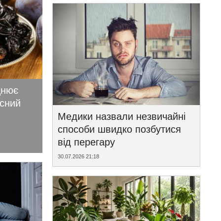
цнює
исний
Медики назвали незвичайні
способи швидко позбутися
від перегару
30.07.2026 21:18