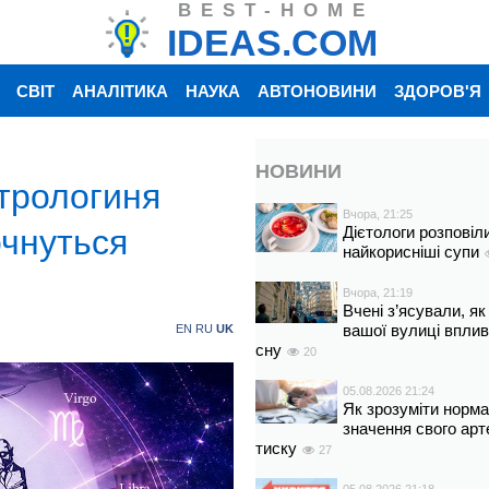
BEST-HOME
IDEAS.COM
СВІТ
АНАЛІТИКА
НАУКА
АВТОНОВИНИ
ЗДОРОВ'Я
НОВИНИ
стрологиня
Вчора, 21:25
очнуться
Дієтологи розповіл
найкорисніші супи
Вчора, 21:19
Вчені з’ясували, як
вашої вулиці вплив
EN
RU
UK
сну
20
05.08.2026 21:24
Як зрозуміти норм
значення свого арт
тиску
27