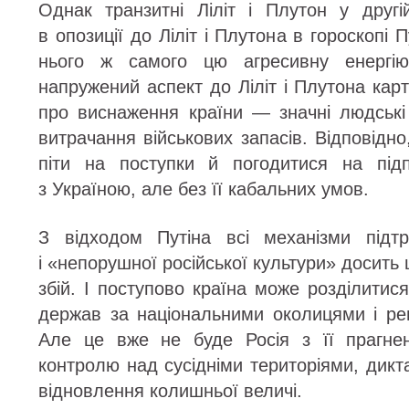
Однак транзитні Ліліт і Плутон у друг
в опозиції до Ліліт і Плутона в гороскопі 
нього ж самого цю агресивну енергі
напружений аспект до Ліліт і Плутона карт
про виснаження країни — значні людські 
витрачання військових запасів. Відповідн
піти на поступки й погодитися на під
з Україною, але без її кабальних умов.
З відходом Путіна всі механізми підт
і «непорушної російської культури» досить
збій. І поступово країна може розділитис
держав за національними околицями і ре
Але це вже не буде Росія з її прагне
контролю над сусідніми територіями, дикта
відновлення колишньої величі.