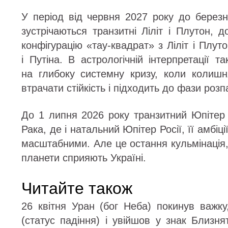
У період від червня 2027 року до березн
зустрічаються транзитні Ліліт і Плутон,
конфігурацію «тау-квадрат» з Ліліт і Плут
і Путіна. В астрологічній інтерпретації т
на глибоку системну кризу, коли колишн
втрачати стійкість і підходить до фази розп
До 1 липня 2026 року транзитний Юпітер
Рака, де і натальний Юпітер Росії, її амбі
масштабними. Але це остання кульмінація, 
планети сприяють Україні.
Читайте також
26 квітня Уран (бог Неба) покинув важку
(статус падіння) і увійшов у знак Близн