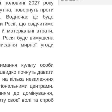
ій половині 2027 року
Путіна, повернуть проти
ю. Водночас це буде
и Росії, що свідчитиме
й матеріальні втрати,
о, Росія буде вимушена
писання мирної угоди
римання культу особи
 швидко почнуть давати
я на кілька незалежних
гіональними центрами.
нням до домінування,
ту своєї волі та спроб