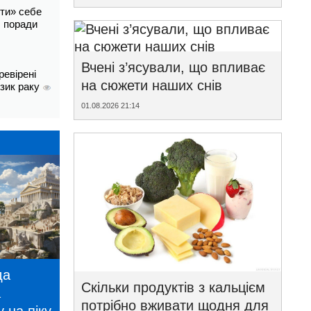
ти» себе
і: поради
Вчені з’ясували, що впливає
ревірені
на сюжети наших снів
изик раку
01.08.2026 21:14
да
Скільки продуктів з кальцієм
а
потрібно вживати щодня для