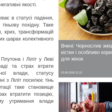
негативні якості.
уває в статусі падіння,
 тіньову похідну. Таке
, криз, трансформацій
нних шарах колективного
Вчені: Чорнослив змі
кістки і особливо кор
для жінок
Плутона і Ліліт у Леві
аді та страх втрати
ої влади, статусу
03.08.2026 21:22
ні з Ліліт посилює тінь
етації таке становище
рах втратити позицію,
му утримання влади