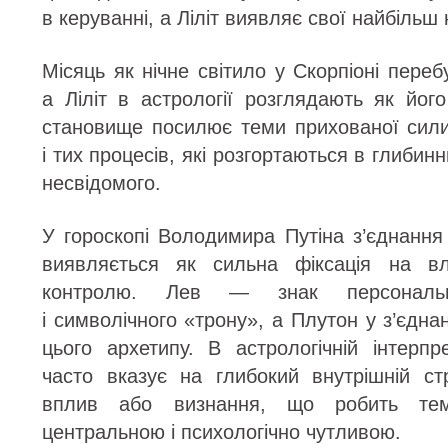
в керуванні, а Ліліт виявляє свої найбільш 
Місяць як нічне світило у Скорпіоні переб
а Ліліт в астрології розглядають як його
становище посилює теми прихованої сили
і тих процесів, які розгортаються в глиби
несвідомого.
У гороскопі Володимира Путіна з’єднання 
виявляється як сильна фіксація на вл
контролю. Лев — знак персональн
і символічного «трону», а Плутон у з’єднан
цього архетипу. В астрологічній інтерпр
часто вказує на глибокий внутрішній ст
вплив або визнання, що робить те
центральною і психологічно чутливою.