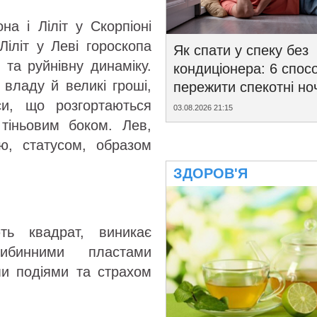
а і Ліліт у Скорпіоні
Ліліт у Леві гороскопа
Як спати у спеку без
 та руйнівну динаміку.
кондиціонера: 6 спосо
 владу й великі гроші,
пережити спекотні ноч
си, що розгортаються
03.08.2026 21:15
 тіньовим боком. Лев,
ю, статусом, образом
ЗДОРОВ'Я
ть квадрат, виникає
ибинними пластами
и подіями та страхом