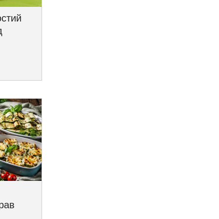
остий
д
трав