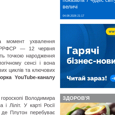
показала 7 чудес світу
величі
04.08.2026 21:17
на момент ухвалення
т РРФСР — 12 червня
ють точкою народження
логічному сенсі і вона
вих циклів та ключових
торка YouTube-каналу
 в гороскопі Володимира
ЗДОРОВ'Я
 і Ліліт. У карті Росії
, де Плутон перебуває