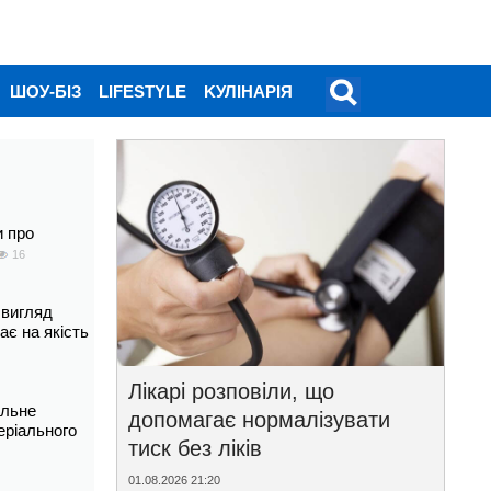
ШОУ-БІЗ
LIFESTYLE
KУЛІНАРІЯ
и про
16
 вигляд
ає на якість
Лікарі розповіли, що
альне
допомагає нормалізувати
еріального
тиск без ліків
01.08.2026 21:20