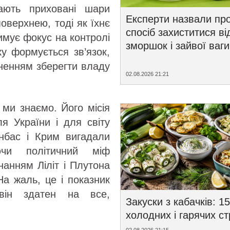
вають приховані шари
Експерти назвали пр
оверхнею, тоді як їхнє
спосіб захиститися ві
имує фокус на контролі
зморшок і зайвої ваги
ку формується зв’язок,
гненням зберегти владу
02.08.2026 21:21
у ми знаємо. Його місія
ля України і для світу
онбас і Крим вигадали
ючи політичний міф
нанням Ліліт і Плутона
На жаль, це і показник
він здатен на все,
Закуски з кабачків: 15
холодних і гарячих с
02.08.2026 21:15