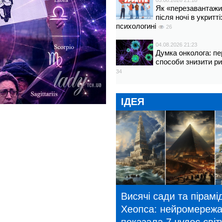
05.08.2026 21:18
Як «перезавантажи
після ночі в укритт
психологині
26
04.08.2026 21:23
Думка онколога: пе
способи знизити р
34
ІДЕЯ
Висячі сади та пірамі
Хеопса: нейромереж