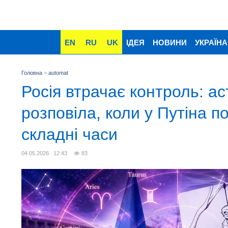
EN
RU
UK
ІДЕЯ
НОВИНИ
УКРАЇНА
Головна
>
automat
Росія втрачає контроль: а
розповіла, коли у Путіна п
складні часи
04.05.2026 12:43
83