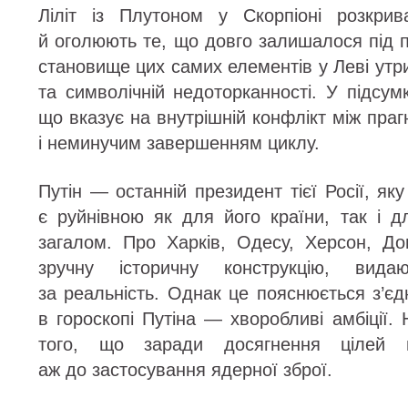
Ліліт із Плутоном у Скорпіоні розкри
й оголюють те, що довго залишалося під п
становище цих самих елементів у Леві утр
та символічній недоторканності. У підсум
що вказує на внутрішній конфлікт між пра
і неминучим завершенням циклу.
Путін — останній президент тієї Росії, як
є руйнівною як для його країни, так і д
загалом. Про Харків, Одесу, Херсон, Д
зручну історичну конструкцію, вида
за реальність. Однак це пояснюється з’єд
в гороскопі Путіна — хворобливі амбіції. 
того, що заради досягнення цілей 
аж до застосування ядерної зброї.