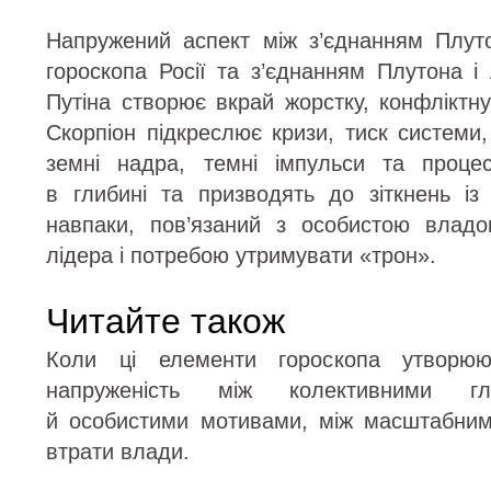
Напружений аспект між з’єднанням Плутон
гороскопа Росії та з’єднанням Плутона і 
Путіна створює вкрай жорстку, конфліктну
Скорпіон підкреслює кризи, тиск системи,
земні надра, темні імпульси та проце
в глибині та призводять до зіткнень із
навпаки, пов’язаний з особистою владо
лідера і потребою утримувати «трон».
Читайте також
Коли ці елементи гороскопа утворюю
напруженість між колективними гл
й особистими мотивами, між масштабним
втрати влади.