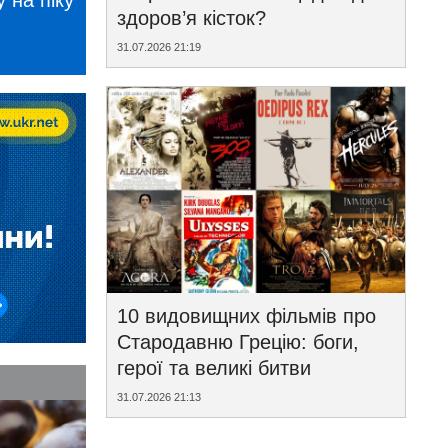
 на піку
здоров’я кісток?
31.07.2026 21:19
10 видовищних фільмів про
Стародавню Грецію: боги,
герої та великі битви
31.07.2026 21:13