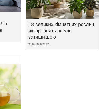
бів
13 великих кімнатних рослин,
і
які зроблять оселю
затишнішою
30.07.2026 21:12