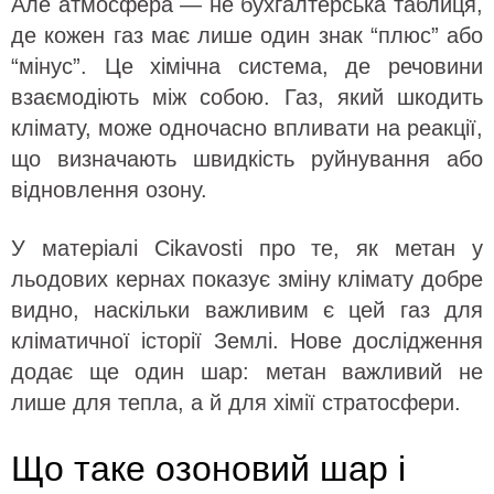
Але атмосфера — не бухгалтерська таблиця,
де кожен газ має лише один знак “плюс” або
“мінус”. Це хімічна система, де речовини
взаємодіють між собою. Газ, який шкодить
клімату, може одночасно впливати на реакції,
що визначають швидкість руйнування або
відновлення озону.
У матеріалі Cikavosti про те, як метан у
льодових кернах показує зміну клімату добре
видно, наскільки важливим є цей газ для
кліматичної історії Землі. Нове дослідження
додає ще один шар: метан важливий не
лише для тепла, а й для хімії стратосфери.
Що таке озоновий шар і