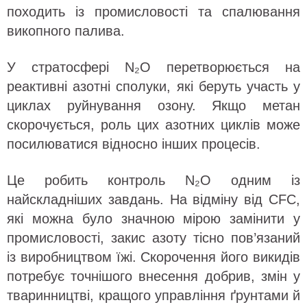
походить із промисловості та спалювання
викопного палива.
У стратосфері N₂O перетворюється на
реактивні азотні сполуки, які беруть участь у
циклах руйнування озону. Якщо метан
скорочується, роль цих азотних циклів може
посилюватися відносно інших процесів.
Це робить контроль N₂O одним із
найскладніших завдань. На відміну від CFC,
які можна було значною мірою замінити у
промисловості, закис азоту тісно пов’язаний
із виробництвом їжі. Скорочення його викидів
потребує точнішого внесення добрив, змін у
тваринництві, кращого управління ґрунтами й