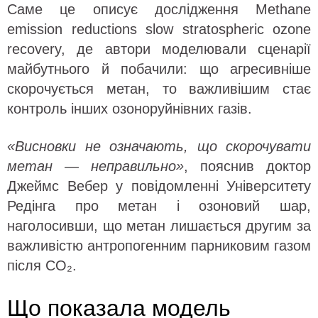
Саме це описує дослідження Methane
emission reductions slow stratospheric ozone
recovery, де автори моделювали сценарії
майбутнього й побачили: що агресивніше
скорочується метан, то важливішим стає
контроль інших озоноруйнівних газів.
«Висновки не означають, що скорочувати
метан — неправильно»
, пояснив доктор
Джеймс Вебер у повідомленні Університету
Редінга про метан і озоновий шар,
наголосивши, що метан лишається другим за
важливістю антропогенним парниковим газом
після CO₂.
Що показала модель