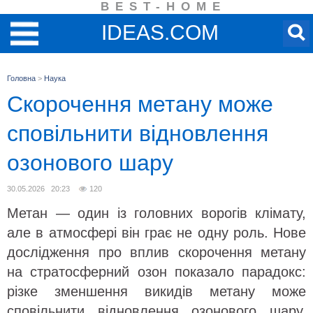
BEST-HOME
IDEAS.COM
Головна
>
Наука
Скорочення метану може
сповільнити відновлення
озонового шару
30.05.2026 20:23
120
Метан — один із головних ворогів клімату,
але в атмосфері він грає не одну роль. Нове
дослідження про вплив скорочення метану
на стратосферний озон показало парадокс:
різке зменшення викидів метану може
сповільнити відновлення озонового шару,