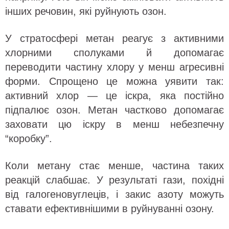
інших речовин, які руйнують озон.
У стратосфері метан реагує з активними
хлорними сполуками й допомагає
переводити частину хлору у менш агресивні
форми. Спрощено це можна уявити так:
активний хлор — це іскра, яка постійно
підпалює озон. Метан частково допомагає
заховати цю іскру в менш небезпечну
“коробку”.
Коли метану стає менше, частина таких
реакцій слабшає. У результаті гази, похідні
від галогеновуглеців, і закис азоту можуть
ставати ефективнішими в руйнуванні озону.