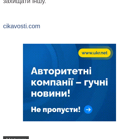
захищати іншу.
cikavosti.com