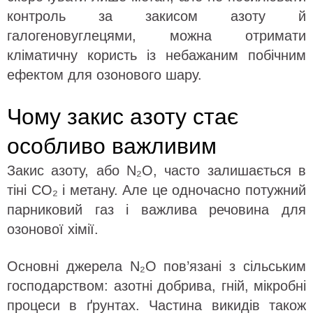
контроль за закисом азоту й
галогеновуглецями, можна отримати
кліматичну користь із небажаним побічним
ефектом для озонового шару.
Чому закис азоту стає
особливо важливим
Закис азоту, або N₂O, часто залишається в
тіні CO₂ і метану. Але це одночасно потужний
парниковий газ і важлива речовина для
озонової хімії.
Основні джерела N₂O пов’язані з сільським
господарством: азотні добрива, гній, мікробні
процеси в ґрунтах. Частина викидів також