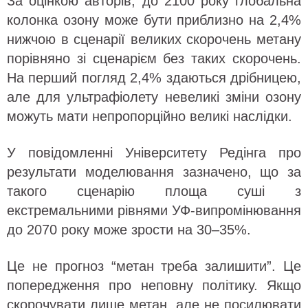
За оцінкою авторів, до 2100 року глобальна
колонка озону може бути приблизно на 2,4%
нижчою в сценарії великих скорочень метану
порівняно зі сценарієм без таких скорочень.
На перший погляд 2,4% здаються дрібницею,
але для ультрафіолету невеликі зміни озону
можуть мати непропорційно великі наслідки.
У повідомленні Університету Редінга про
результати моделювання зазначено, що за
такого сценарію площа суші з
екстремальними рівнями УФ-випромінювання
до 2070 року може зрости на 30–35%.
Це не прогноз “метан треба залишити”. Це
попередження про неповну політику. Якщо
скорочувати лише метан, але не посилювати