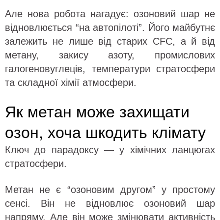
Але нова робота нагадує: озоновий шар не
відновлюється “на автопілоті”. Його майбутнє
залежить не лише від старих CFC, а й від
метану, закису азоту, промислових
галогеновуглеців, температури стратосфери
та складної хімії атмосфери.
Як метан може захищати
озон, хоча шкодить клімату
Ключ до парадоксу — у хімічних ланцюгах
стратосфери.
Метан не є “озоновим другом” у простому
сенсі. Він не відновлює озоновий шар
напряму. Але він може змінювати активність