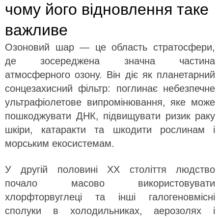
чому його відновлення таке
важливе
Озоновий шар — це область стратосфери,
де зосереджена значна частина
атмосферного озону. Він діє як планетарний
сонцезахисний фільтр: поглинає небезпечне
ультрафіолетове випромінювання, яке може
пошкоджувати ДНК, підвищувати ризик раку
шкіри, катаракти та шкодити рослинам і
морським екосистемам.
У другій половині XX століття людство
почало масово використовувати
хлорфторвуглеці та інші галогеновмісні
сполуки в холодильниках, аерозолях і