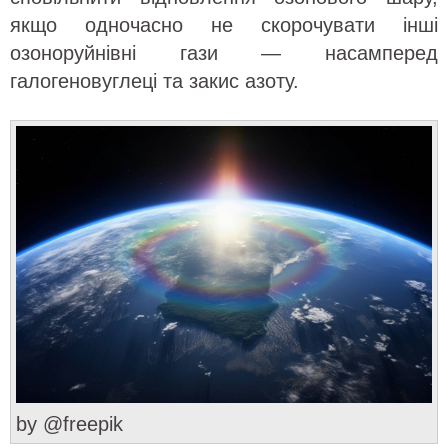
якщо одночасно не скорочувати інші
озоноруйнівні гази — насамперед
галогеновуглеці та закис азоту.
by @freepik