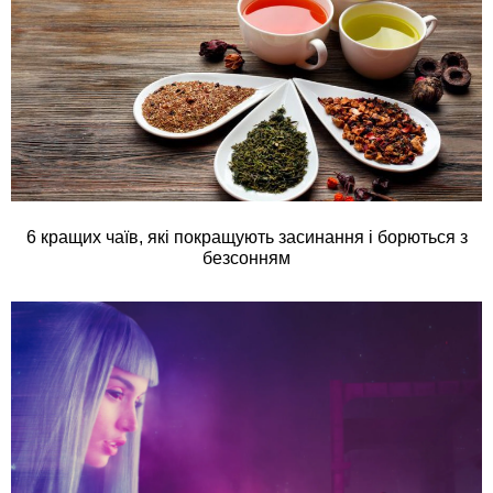
6 кращих чаїв, які покращують засинання і борються з
безсонням