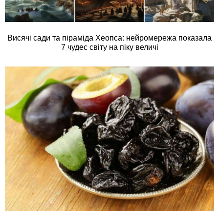
Висячі сади та піраміда Хеопса: нейромережа показала
7 чудес світу на піку величі