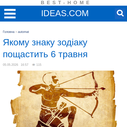
BEST-HOME
IDEAS.COM
Головна
>
automat
Якому знаку зодіаку
пощастить 6 травня
05.05.2026 16:57
115