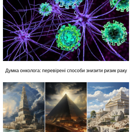
Думка онколога: перевірені способи знизити ризик раку