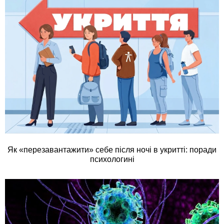
Як «перезавантажити» себе після ночі в укритті: поради
психологині