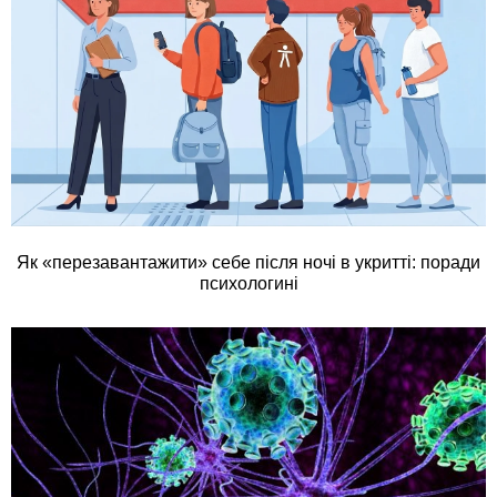
Як «перезавантажити» себе після ночі в укритті: поради
психологині