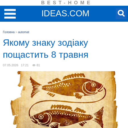
BEST-HOME
IDEAS.COM
Головна
>
automat
Якому знаку зодіаку
пощастить 8 травня
07.05.2026 17:21
81