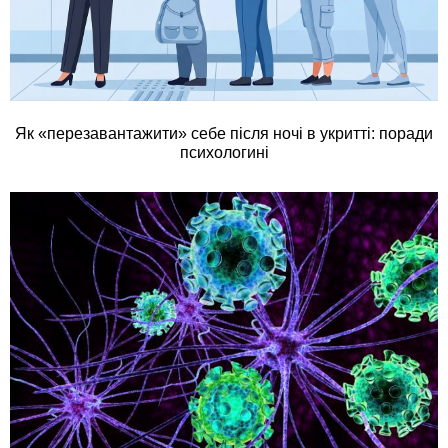
Як «перезавантажити» себе після ночі в укритті: поради
психологині