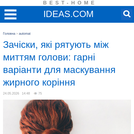
BEST-HOME
IDEAS.COM
Головна
>
automat
Зачіски, які рятують між
миттям голови: гарні
варіанти для маскування
жирного коріння
24.05.2026 14:48
75