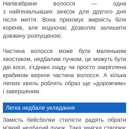
Напівзібране волосся — одна
з найгеніальніших зачісок для другого дня
після миття. Вона приховує жирність біля
коренів, але водночас дозволяє залишити
довжину розпущеною.
Частина волосся може бути маленьким
хвостиком, недбалим пучком, це можуть бути
дві коси, з’єднані ззаду чи просто закріплена
крабиком верхня частина волосся. А кілька
легких хвиль роблять образ ще «дорожчим»
і завершеним.
Легка недбале укладання
Замість бейсболки стилісти радять обрати
м’який недбалий пучок. Така зачіска створює