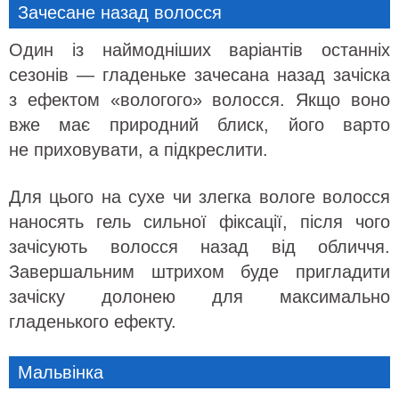
Зачесане назад волосся
Один із наймодніших варіантів останніх
сезонів — гладеньке зачесана назад зачіска
з ефектом «вологого» волосся. Якщо воно
вже має природний блиск, його варто
не приховувати, а підкреслити.
Для цього на сухе чи злегка вологе волосся
наносять гель сильної фіксації, після чого
зачісують волосся назад від обличчя.
Завершальним штрихом буде пригладити
зачіску долонею для максимально
гладенького ефекту.
Мальвінка