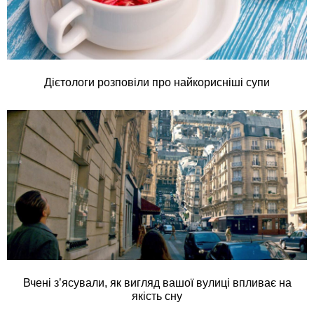
Дієтологи розповіли про найкорисніші супи
Вчені з’ясували, як вигляд вашої вулиці впливає на
якість сну