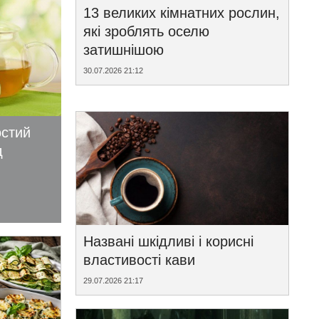
13 великих кімнатних рослин,
які зроблять оселю
затишнішою
30.07.2026 21:12
остий
д
Названі шкідливі і корисні
властивості кави
29.07.2026 21:17