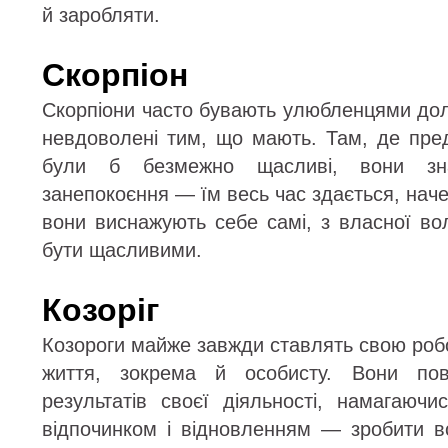
й заробляти.
Скорпіон
Скорпіони часто бувають улюбленцями дол
невдоволені тим, що мають. Там, де пред
були б безмежно щасливі, вони зн
занепокоєння — їм весь час здається, нач
вони виснажують себе самі, з власної во
бути щасливими.
Козоріг
Козороги майже завжди ставлять свою роб
життя, зокрема й особисту. Вони пов
результатів своєї діяльності, намагаюч
відпочинком і відновленням — зробити в