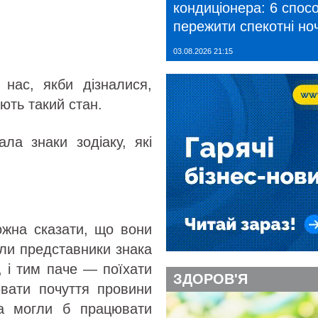
кондиціонера: 6 спосо
пережити спекотні ноч
03.08.2026 21:15
нас, якби дізналися,
ють такий стан.
ла знаки зодіаку, які
ожна сказати, що вони
оли представники знака
, і тим паче — поїхати
ЗДОРОВ'Я
ювати почуття провини
ча могли б працювати