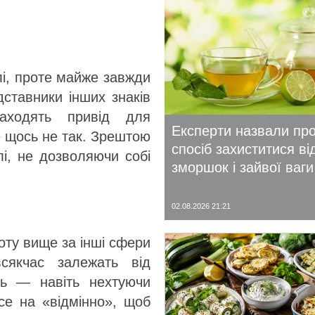
і, проте майже завжди
ставники інших знаків
аходять привід для
Експерти назвали пр
е щось не так. Зрештою
спосіб захиститися ві
лі, не дозволяючи собі
зморшок і зайвої ваги
02.08.2026 21:21
оту вище за інші сфери
сякчас залежать від
ись — навіть нехтуючи
се на «відмінно», щоб