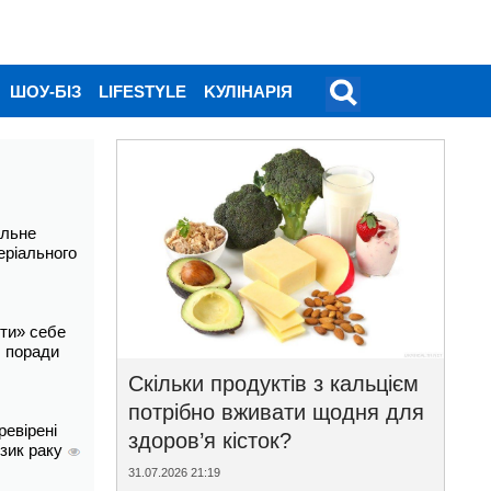
ШОУ-БІЗ
LIFESTYLE
KУЛІНАРІЯ
альне
еріального
ти» себе
і: поради
Скільки продуктів з кальцієм
потрібно вживати щодня для
ревірені
здоров’я кісток?
изик раку
31.07.2026 21:19