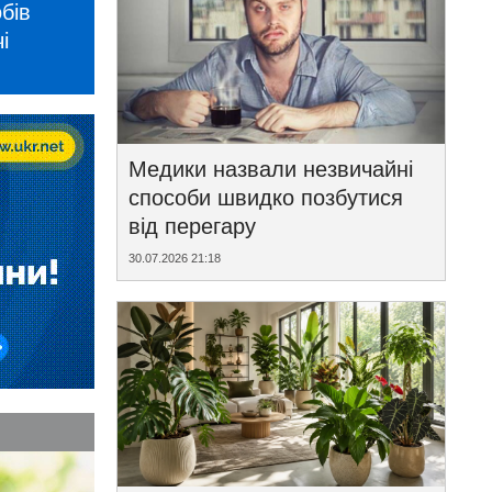
бів
і
Медики назвали незвичайні
способи швидко позбутися
від перегару
30.07.2026 21:18