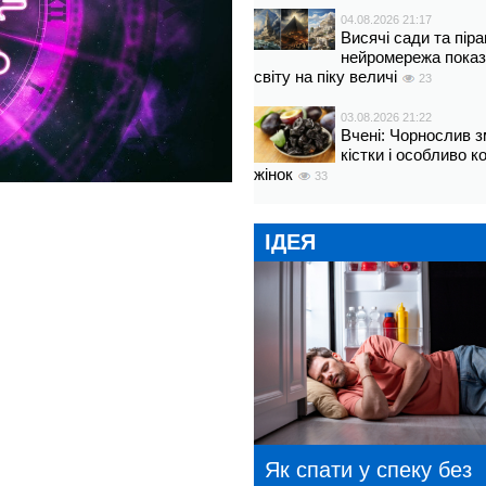
04.08.2026 21:17
Висячі сади та пір
нейромережа показ
світу на піку величі
23
03.08.2026 21:22
Вчені: Чорнослив 
кістки і особливо 
жінок
33
ІДЕЯ
Як спати у спеку без