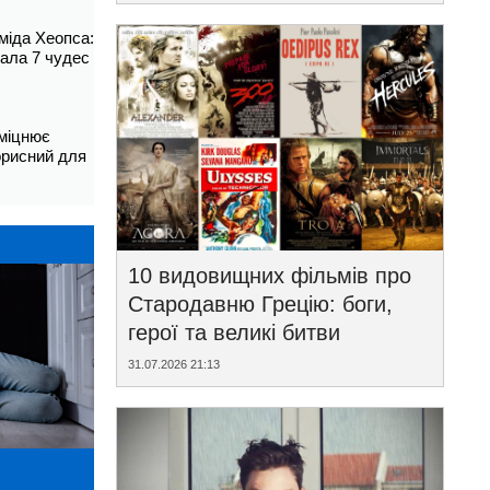
аміда Хеопса:
ала 7 чудес
зміцнює
корисний для
10 видовищних фільмів про
Стародавню Грецію: боги,
герої та великі битви
31.07.2026 21:13