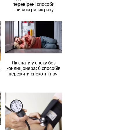
перевірені способи
знизити ризик раку
Як спати у спеку без
кондиціонера: 6 способів
є
пережити спекотні ночі