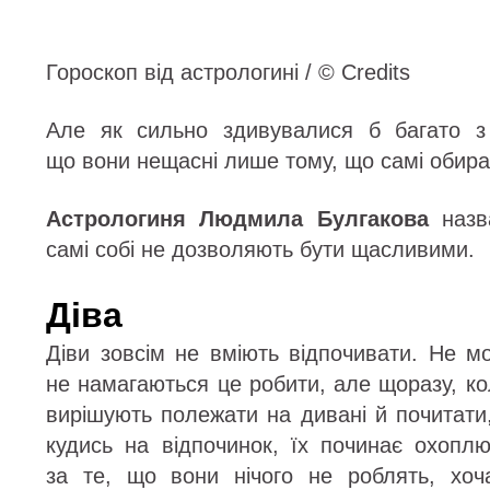
Гороскоп від астрологині / © Credits
Але як сильно здивувалися б багато з 
що вони нещасні лише тому, що самі обира
Астрологиня Людмила Булгакова
назва
самі собі не дозволяють бути щасливими.
Діва
Діви зовсім не вміють відпочивати. Не м
не намагаються це робити, але щоразу, к
вирішують полежати на дивані й почитати
кудись на відпочинок, їх починає охопл
за те, що вони нічого не роблять, хо