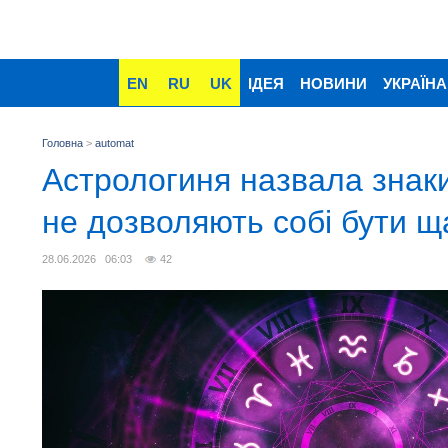
EN
RU
UK
ІДЕЯ
НОВИНИ
УКРАЇНА
Головна
>
automat
Астрологиня назвала знаки 
не дозволяють собі бути 
28.06.2026 06:03
42