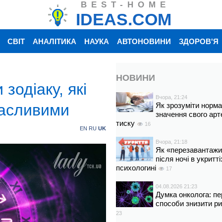
BEST-HOME
IDEAS.COM
СВІТ
АНАЛІТИКА
НАУКА
АВТОНОВИНИ
ЗДОРОВ'Я
НОВИНИ
зодіаку, які
Вчора, 21:24
щасливими
Як зрозуміти норм
значення свого арт
тиску
16
EN
RU
UK
Вчора, 21:18
Як «перезавантажи
після ночі в укритт
психологині
17
04.08.2026 21:23
Думка онколога: пе
способи знизити р
23