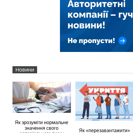
Новини
Як зрозуміти нормальне
значення свого
Як «перезавантажити»