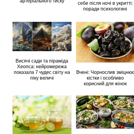
артеріального тиску
себе після ночі в укритті:
поради психологині
Висячі сади та піраміда
Хеопса: нейромережа
Вчені: Чорнослив зміцню
показала 7 чудес світу на
кістки і особливо
піку величі
корисний для жінок