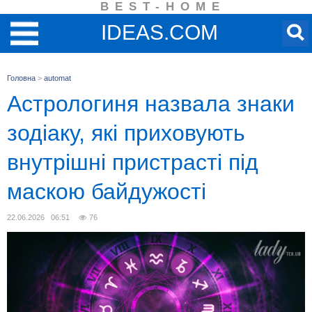
BEST-HOME
IDEAS.COM
Головна
>
automat
Астрологиня назвала знаки
зодіаку, які приховують
внутрішні пристрасті під
маскою байдужості
22.06.2026 06:51
76