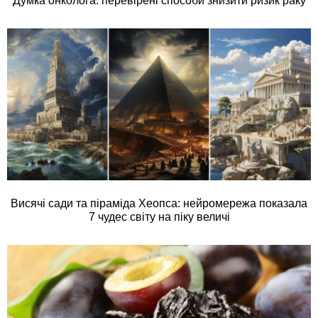
Думка онколога: перевірені способи знизити ризик раку
Висячі сади та піраміда Хеопса: нейромережа показала
7 чудес світу на піку величі