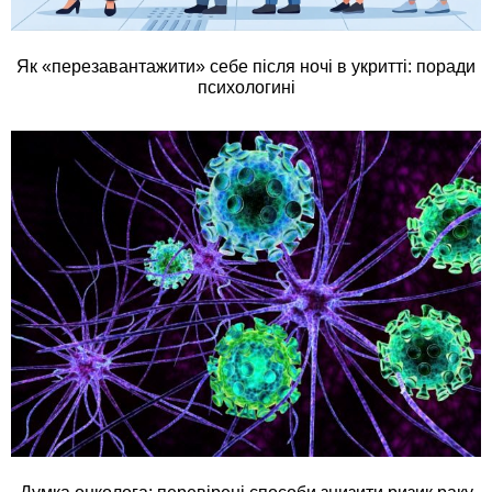
Як «перезавантажити» себе після ночі в укритті: поради
психологині