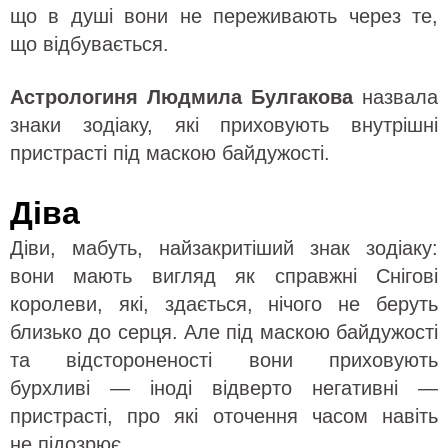
що в душі вони не переживають через те,
що відбувається.
Астрологиня Людмила Булгакова
назвала
знаки зодіаку, які приховують внутрішні
пристрасті під маскою байдужості.
Діва
Діви, мабуть, найзакритіший знак зодіаку:
вони мають вигляд як справжні Снігові
королеви, які, здається, нічого не беруть
близько до серця. Але під маскою байдужості
та відстороненості вони приховують
бурхливі — іноді відверто негативні —
пристрасті, про які оточення часом навіть
не підозрює.