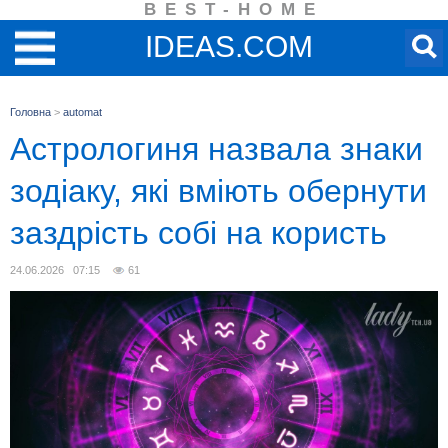
BEST-HOME
IDEAS.COM
Головна
>
automat
Астрологиня назвала знаки
зодіаку, які вміють обернути
заздрість собі на користь
24.06.2026 07:15
61