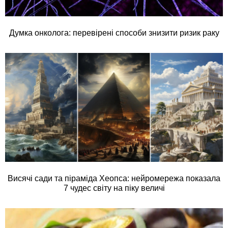
Думка онколога: перевірені способи знизити ризик раку
Висячі сади та піраміда Хеопса: нейромережа показала
7 чудес світу на піку величі