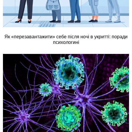
Як «перезавантажити» себе після ночі в укритті: поради
психологині