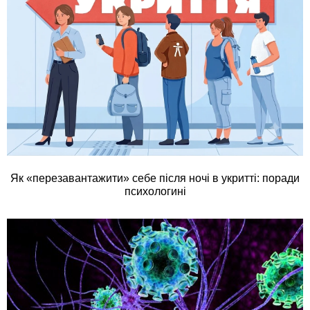
Як «перезавантажити» себе після ночі в укритті: поради
психологині