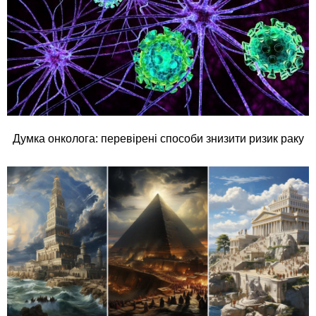
Думка онколога: перевірені способи знизити ризик раку