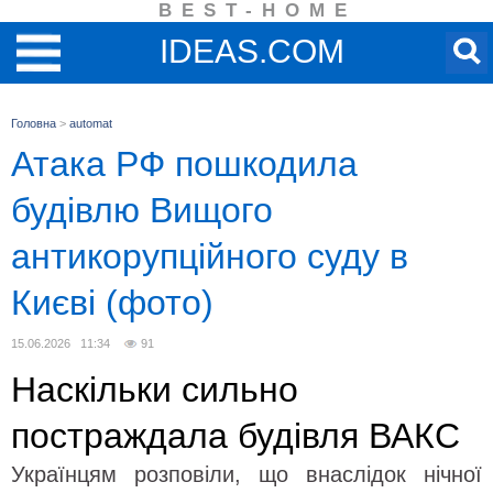
BEST-HOME
IDEAS.COM
Головна
>
automat
Атака РФ пошкодила
будівлю Вищого
антикорупційного суду в
Києві (фото)
15.06.2026 11:34
91
Наскільки сильно
постраждала будівля ВАКС
Українцям розповіли, що внаслідок нічної