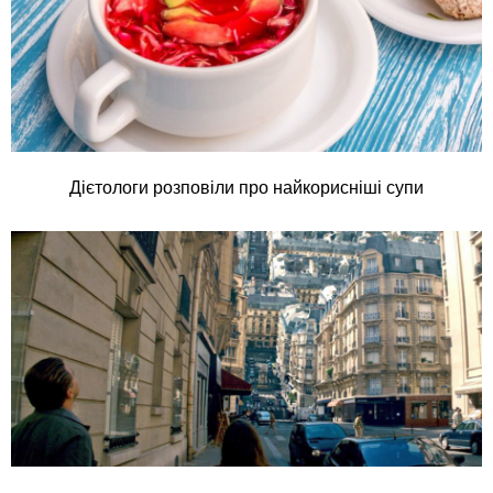
Дієтологи розповіли про найкорисніші супи