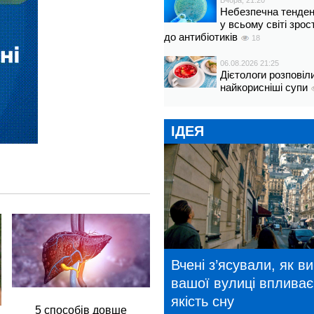
Вчора, 21:20
Небезпечна тенденц
у всьому світі зрос
до антибіотиків
18
06.08.2026 21:25
Дієтологи розповіл
найкорисніші супи
ІДЕЯ
Вчені з’ясували, як в
вашої вулиці впливає
якість сну
5 способів довше