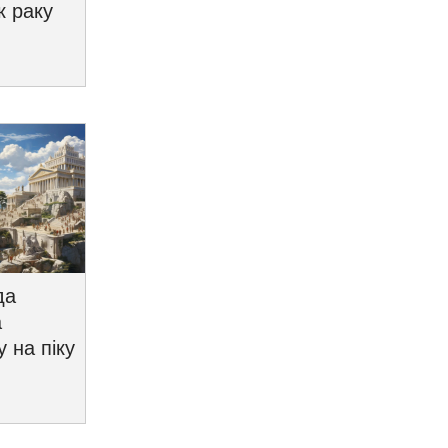
к раку
да
а
у на піку