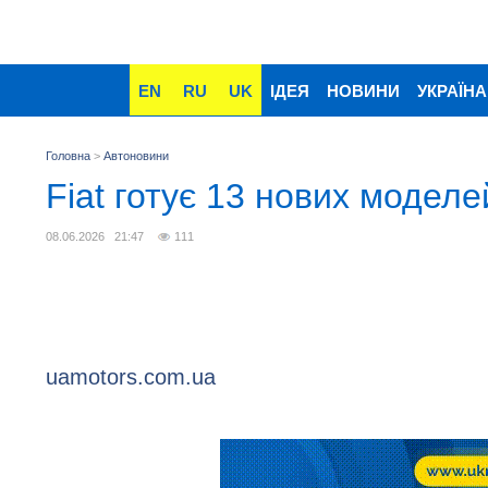
EN
RU
UK
ІДЕЯ
НОВИНИ
УКРАЇНА
Головна
>
Автоновини
Fiat готує 13 нових моделе
08.06.2026 21:47
111
uamotors.com.ua