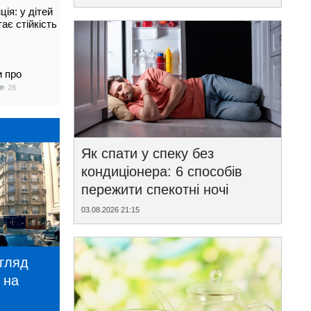
ія: у дітей
тає стійкість
и про
28
Як спати у спеку без
кондиціонера: 6 способів
пережити спекотні ночі
03.08.2026 21:15
игляд
 на