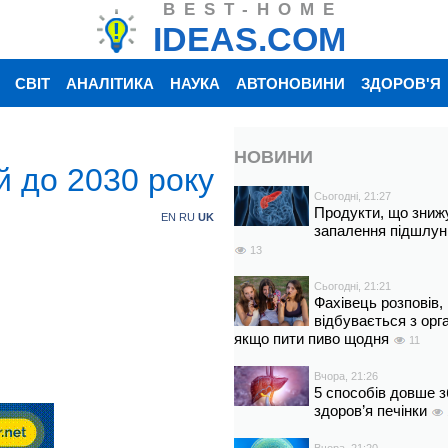
BEST-HOME
IDEAS.COM
СВІТ
АНАЛІТИКА
НАУКА
АВТОНОВИНИ
ЗДОРОВ'Я
НОВИНИ
й до 2030 року
Сьогодні, 21:27
Продукти, що зниж
EN
RU
UK
запалення підшлун
13
Сьогодні, 21:21
Фахівець розповів,
відбувається з орг
якщо пити пиво щодня
11
Вчора, 21:26
5 способів довше з
здоров’я печінки