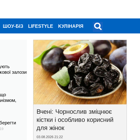
ШОУ-БІЗ
LIFESTYLE
KУЛІНАРІЯ
ують
кової залози
 що
анізмом,
Вчені: Чорнослив зміцнює
кістки і особливо корисний
берегти
для жінок
19
03.08.2026 21:22